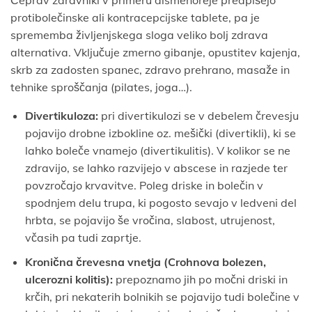
Čeprav zdravniki v primeru dismenoreje predpišejo
protibolečinske ali kontracepcijske tablete, pa je
sprememba življenjskega sloga veliko bolj zdrava
alternativa. Vključuje zmerno gibanje, opustitev kajenja,
skrb za zadosten spanec, zdravo prehrano, masaže in
tehnike sproščanja (pilates, joga…).
Divertikuloza:
pri divertikulozi se v debelem črevesju
pojavijo drobne izbokline oz. mešički (divertikli), ki se
lahko boleče vnamejo (divertikulitis). V kolikor se ne
zdravijo, se lahko razvijejo v abscese in razjede ter
povzročajo krvavitve. Poleg driske in bolečin v
spodnjem delu trupa, ki pogosto sevajo v ledveni del
hrbta, se pojavijo še vročina, slabost, utrujenost,
včasih pa tudi zaprtje.
Kronična črevesna vnetja (Crohnova bolezen,
ulcerozni kolitis):
prepoznamo jih po močni driski in
krčih, pri nekaterih bolnikih se pojavijo tudi bolečine v