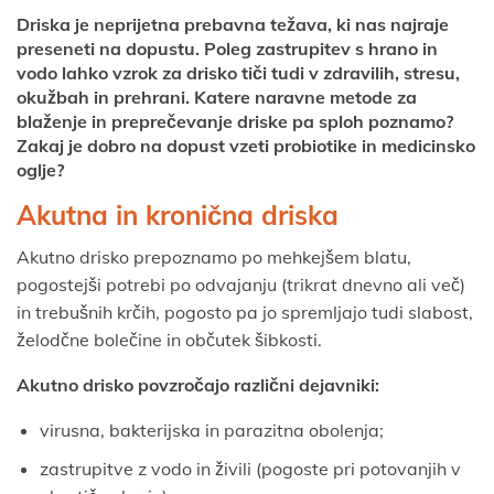
Driska je neprijetna prebavna težava, ki nas najraje
preseneti na dopustu. Poleg zastrupitev s hrano in
vodo lahko vzrok za drisko tiči tudi v zdravilih, stresu,
okužbah in prehrani. Katere naravne metode za
blaženje in preprečevanje driske pa sploh poznamo?
Zakaj je dobro na dopust vzeti probiotike in medicinsko
oglje?
Akutna in kronična driska
Akutno drisko prepoznamo po mehkejšem blatu,
pogostejši potrebi po odvajanju (trikrat dnevno ali več)
in trebušnih krčih, pogosto pa jo spremljajo tudi slabost,
želodčne bolečine in občutek šibkosti.
Akutno drisko povzročajo različni dejavniki:
virusna, bakterijska in parazitna obolenja;
zastrupitve z vodo in živili (pogoste pri potovanjih v