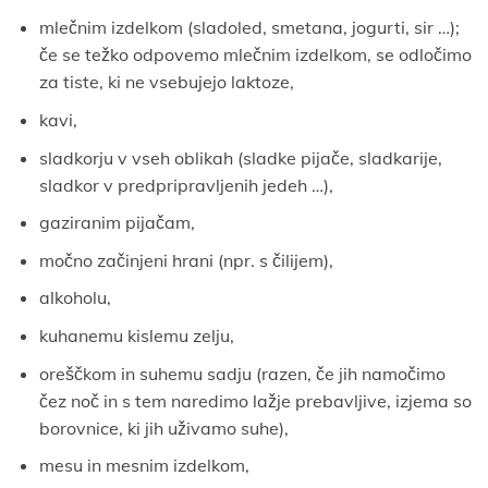
mlečnim izdelkom (sladoled, smetana, jogurti, sir …);
če se težko odpovemo mlečnim izdelkom, se odločimo
za tiste, ki ne vsebujejo laktoze,
kavi,
sladkorju v vseh oblikah (sladke pijače, sladkarije,
sladkor v predpripravljenih jedeh …),
gaziranim pijačam,
močno začinjeni hrani (npr. s čilijem),
alkoholu,
kuhanemu kislemu zelju,
oreščkom in suhemu sadju (razen, če jih namočimo
čez noč in s tem naredimo lažje prebavljive, izjema so
borovnice, ki jih uživamo suhe),
mesu in mesnim izdelkom,