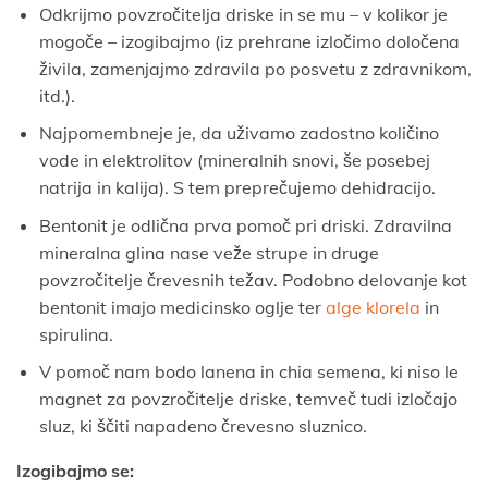
Odkrijmo povzročitelja driske in se mu – v kolikor je
mogoče – izogibajmo (iz prehrane izločimo določena
živila, zamenjajmo zdravila po posvetu z zdravnikom,
itd.).
Najpomembneje je, da uživamo zadostno količino
vode in elektrolitov (mineralnih snovi, še posebej
natrija in kalija). S tem preprečujemo dehidracijo.
Bentonit je odlična prva pomoč pri driski. Zdravilna
mineralna glina nase veže strupe in druge
povzročitelje črevesnih težav. Podobno delovanje kot
bentonit imajo medicinsko oglje ter
alge klorela
in
spirulina.
V pomoč nam bodo lanena in chia semena, ki niso le
magnet za povzročitelje driske, temveč tudi izločajo
sluz, ki ščiti napadeno črevesno sluznico.
Izogibajmo se: