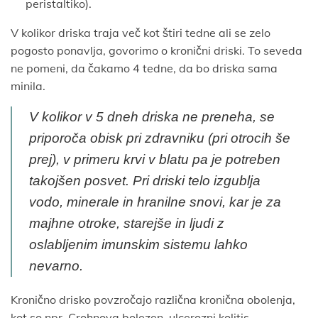
peristaltiko).
V kolikor driska traja več kot štiri tedne ali se zelo
pogosto ponavlja, govorimo o kronični driski. To seveda
ne pomeni, da čakamo 4 tedne, da bo driska sama
minila.
V kolikor v 5 dneh driska ne preneha, se
priporoča obisk pri zdravniku (pri otrocih še
prej), v primeru krvi v blatu pa je potreben
takojšen posvet. Pri driski telo izgublja
vodo, minerale in hranilne snovi, kar je za
majhne otroke, starejše in ljudi z
oslabljenim imunskim sistemu lahko
nevarno.
Kronično drisko povzročajo različna kronična obolenja,
kot so npr. Crohnova bolezen, ulcerozni kolitis,