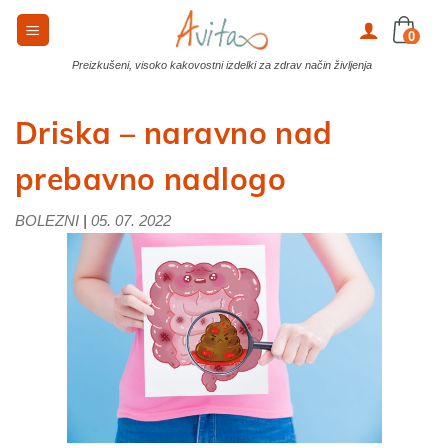
Skoči
na
0
vsebino
Preizkušeni, visoko kakovostni izdelki za zdrav način življenja
Driska – naravno nad
prebavno nadlogo
|
BOLEZNI
05. 07. 2022