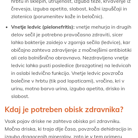
hrbtu in sklepih, utrujenost, izguba teže, krvavenje iz
črevesja, izguba apetita, slabost, kožni izpuščaji in
zlatenica (porumenitev kože in beločnic).
Vnetje ledvic (pielonefritis):
vnetje mehurja in drugih
delov sečil je potrebno pravočasno zdraviti, sicer
lahko bakterije zaidejo v zgornja sečila (ledvice), kar
običajno zahteva zdravljenje z močnejšimi antibiotiki
ali celo bolnišnično obravnavo. Nezdravljeno vnetje
ledvic lahko pusti posledice (brazgotine) na ledvicah
in oslabi ledvično funkcijo. Vnetje ledvic povzroča
bolečine v hrbtu (tik pod lopaticami), vročino, kri v
urinu, motno barvo urina, izgubo apetita, drisko in
slabost.
Kdaj je potreben obisk zdravnika?
Vsak pojav driske ne zahteva obiska pri zdravniku.
Močna driska, ki traja dlje časa, povzroča dehidracijo in
izgubo dragocenih mineralov, zato je v tem primeru