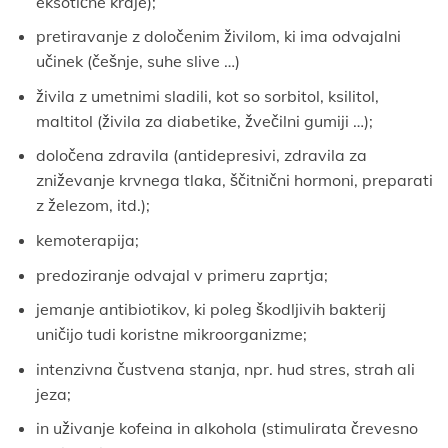
eksotične kraje);
pretiravanje z določenim živilom, ki ima odvajalni
učinek (češnje, suhe slive …)
živila z umetnimi sladili, kot so sorbitol, ksilitol,
maltitol (živila za diabetike, žvečilni gumiji …);
določena zdravila (antidepresivi, zdravila za
zniževanje krvnega tlaka, ščitnični hormoni, preparati
z železom, itd.);
kemoterapija;
predoziranje odvajal v primeru zaprtja;
jemanje antibiotikov, ki poleg škodljivih bakterij
uničijo tudi koristne mikroorganizme;
intenzivna čustvena stanja, npr. hud stres, strah ali
jeza;
in uživanje kofeina in alkohola (stimulirata črevesno