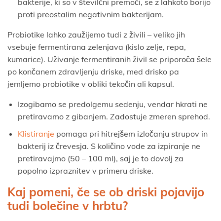
bakterije, ki so v številčni premoči, se z lahkoto borijo
proti preostalim negativnim bakterijam.
Probiotike lahko zaužijemo tudi z živili – veliko jih
vsebuje fermentirana zelenjava (kislo zelje, repa,
kumarice). Uživanje fermentiranih živil se priporoča šele
po končanem zdravljenju driske, med drisko pa
jemljemo probiotike v obliki tekočin ali kapsul.
Izogibamo se predolgemu sedenju, vendar hkrati ne
pretiravamo z gibanjem. Zadostuje zmeren sprehod.
Klistiranje
pomaga pri hitrejšem izločanju strupov in
bakterij iz črevesja. S količino vode za izpiranje ne
pretiravajmo (50 – 100 ml), saj je to dovolj za
popolno izpraznitev v primeru driske.
Kaj pomeni, če se ob driski pojavijo
tudi bolečine v hrbtu?