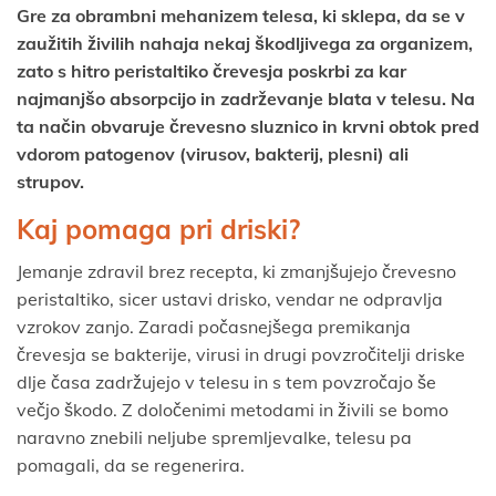
Gre za obrambni mehanizem telesa, ki sklepa, da se v
zaužitih živilih nahaja nekaj škodljivega za organizem,
zato s hitro peristaltiko črevesja poskrbi za kar
najmanjšo absorpcijo in zadrževanje blata v telesu. Na
ta način obvaruje črevesno sluznico in krvni obtok pred
vdorom patogenov (virusov, bakterij, plesni) ali
strupov.
Kaj pomaga pri driski?
Jemanje zdravil brez recepta, ki zmanjšujejo črevesno
peristaltiko, sicer ustavi drisko, vendar ne odpravlja
vzrokov zanjo. Zaradi počasnejšega premikanja
črevesja se bakterije, virusi in drugi povzročitelji driske
dlje časa zadržujejo v telesu in s tem povzročajo še
večjo škodo. Z določenimi metodami in živili se bomo
naravno znebili neljube spremljevalke, telesu pa
pomagali, da se regenerira.