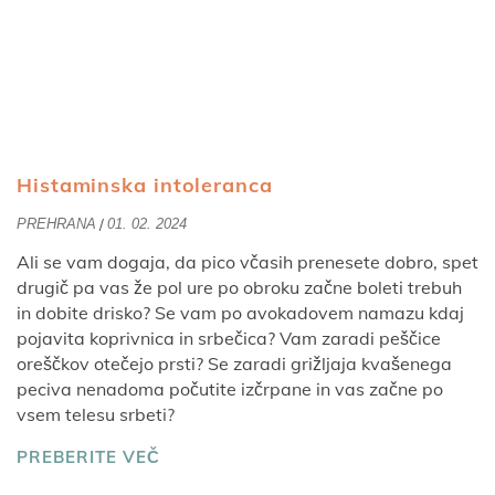
Histaminska intoleranca
/
PREHRANA
01. 02. 2024
Ali se vam dogaja, da pico včasih prenesete dobro, spet
drugič pa vas že pol ure po obroku začne boleti trebuh
in dobite drisko? Se vam po avokadovem namazu kdaj
pojavita koprivnica in srbečica? Vam zaradi peščice
oreščkov otečejo prsti? Se zaradi grižljaja kvašenega
peciva nenadoma počutite izčrpane in vas začne po
vsem telesu srbeti?
PREBERITE VEČ