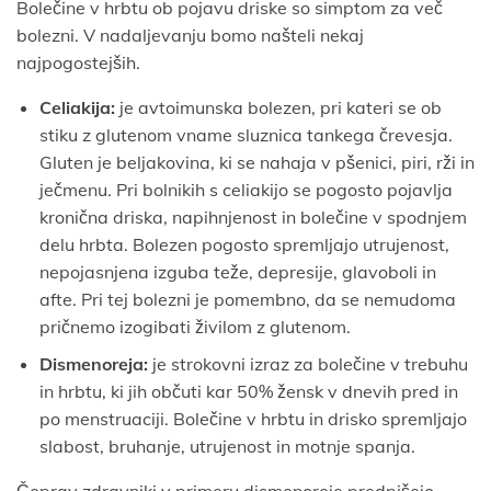
Bolečine v hrbtu ob pojavu driske so simptom za več
bolezni. V nadaljevanju bomo našteli nekaj
najpogostejših.
Celiakija:
je avtoimunska bolezen, pri kateri se ob
stiku z glutenom vname sluznica tankega črevesja.
Gluten je beljakovina, ki se nahaja v pšenici, piri, rži in
ječmenu. Pri bolnikih s celiakijo se pogosto pojavlja
kronična driska, napihnjenost in bolečine v spodnjem
delu hrbta. Bolezen pogosto spremljajo utrujenost,
nepojasnjena izguba teže, depresije, glavoboli in
afte. Pri tej bolezni je pomembno, da se nemudoma
pričnemo izogibati živilom z glutenom.
Dismenoreja:
je strokovni izraz za bolečine v trebuhu
in hrbtu, ki jih občuti kar 50% žensk v dnevih pred in
po menstruaciji. Bolečine v hrbtu in drisko spremljajo
slabost, bruhanje, utrujenost in motnje spanja.