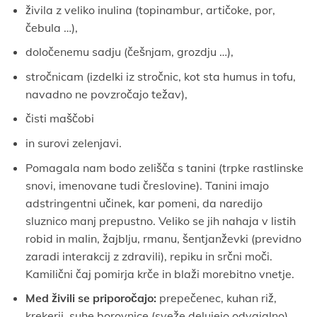
živila z veliko inulina (topinambur, artičoke, por,
čebula …),
določenemu sadju (češnjam, grozdju …),
stročnicam (izdelki iz stročnic, kot sta humus in tofu,
navadno ne povzročajo težav),
čisti maščobi
in surovi zelenjavi.
Pomagala nam bodo zelišča s tanini (trpke rastlinske
snovi, imenovane tudi čreslovine). Tanini imajo
adstringentni učinek, kar pomeni, da naredijo
sluznico manj prepustno. Veliko se jih nahaja v listih
robid in malin, žajblju, rmanu, šentjanževki (previdno
zaradi interakcij z zdravili), repiku in srčni moči.
Kamilični čaj pomirja krče in blaži morebitno vnetje.
Med živili se priporočajo:
prepečenec, kuhan riž,
krekerji, suhe borovnice (sveže delujejo odvajalno),