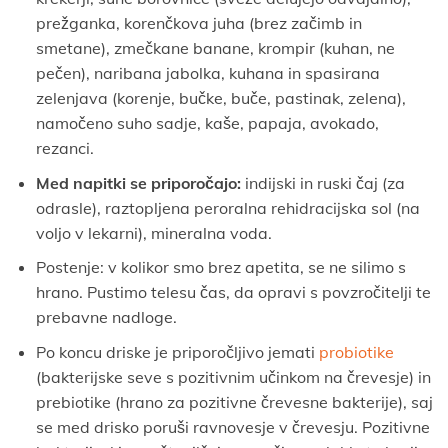
prežganka, korenčkova juha (brez začimb in
smetane), zmečkane banane, krompir (kuhan, ne
pečen), naribana jabolka, kuhana in spasirana
zelenjava (korenje, bučke, buče, pastinak, zelena),
namočeno suho sadje, kaše, papaja, avokado,
rezanci.
Med napitki se priporočajo:
indijski in ruski čaj (za
odrasle), raztopljena peroralna rehidracijska sol (na
voljo v lekarni), mineralna voda.
Postenje: v kolikor smo brez apetita, se ne silimo s
hrano. Pustimo telesu čas, da opravi s povzročitelji te
prebavne nadloge.
Po koncu driske je priporočljivo jemati
probiotike
(bakterijske seve s pozitivnim učinkom na črevesje) in
prebiotike (hrano za pozitivne črevesne bakterije), saj
se med drisko poruši ravnovesje v črevesju. Pozitivne