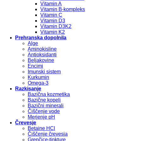
Vitamin A
Vitamin B-kompleks
Vitamin C
Vitamin D3
Vitamin D3K2
Vitamin K2
Prehranska dopolnila
Alge
Aminokisline
Antioksidanti
Beljakovine
Encimi
Imunski sistem
Kurkumin
Omega-3
Razkisanje
Bazična kozmetika
Bazične kopeli
Bazični minerali
Čiščenje vode
Merjenje pH
Črevesje
Betaine HCl
Čiščenje črevesja
Grenčice-tinkture