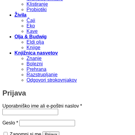
Klistiranje
Probiotiki
Živila
Čaji
Eko
Kave
Olja & Budwig
Eldi olja
Knjige
Knjižnica nasvetov
Znanje
Bolezni
Prehrana
Razstrupljanje
Odgovori strokovnjakov
Prijava
Zahtevano
Uporabniško ime ali e-poštni naslov
*
Zahtevano
Geslo
*
Zapomni si me
Prijava