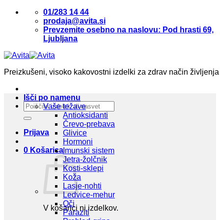
Skoči
01/283 14 44
na
prodaja@avita.si
vsebino
Prevzemite osebno na naslovu: Pod hrasti 69,
Ljubljana
Preizkušeni, visoko kakovostni izdelki za zdrav način življenja
Išči po namenu
Išči:
Vaše težave
Antioksidanti
Črevo-prebava
Prijava
Glivice
Hormoni
0
Košarica
Imunski sistem
Jetra-žolčnik
Kosti-sklepi
Koža
Lasje-nohti
Ledvice-mehur
Oči
V košarici ni izdelkov.
Paraziti