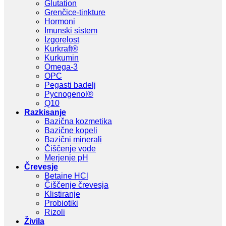
Glutation
Grenčice-tinkture
Hormoni
Imunski sistem
Izgorelost
Kurkraft®
Kurkumin
Omega-3
OPC
Pegasti badelj
Pycnogenol®
Q10
Razkisanje
Bazična kozmetika
Bazične kopeli
Bazični minerali
Čiščenje vode
Merjenje pH
Črevesje
Betaine HCl
Čiščenje črevesja
Klistiranje
Probiotiki
Rizoli
Živila