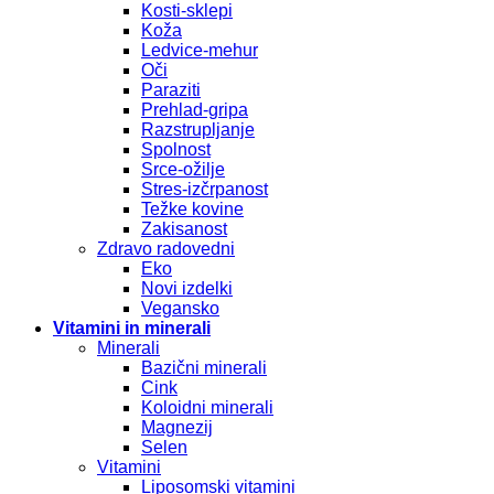
Kosti-sklepi
Koža
Ledvice-mehur
Oči
Paraziti
Prehlad-gripa
Razstrupljanje
Spolnost
Srce-ožilje
Stres-izčrpanost
Težke kovine
Zakisanost
Zdravo radovedni
Eko
Novi izdelki
Vegansko
Vitamini in minerali
Minerali
Bazični minerali
Cink
Koloidni minerali
Magnezij
Selen
Vitamini
Liposomski vitamini