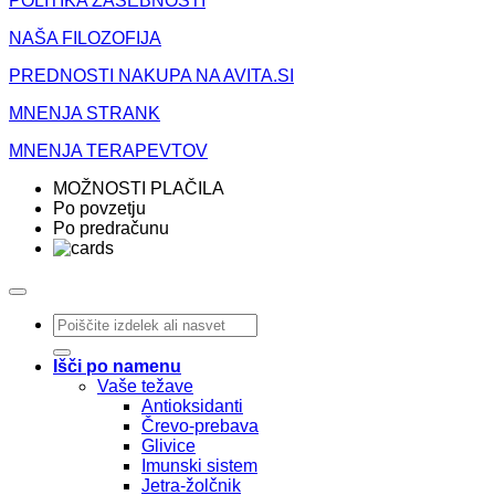
POLITIKA ZASEBNOSTI
NAŠA FILOZOFIJA
PREDNOSTI NAKUPA NA AVITA.SI
MNENJA STRANK
MNENJA TERAPEVTOV
MOŽNOSTI PLAČILA
Po povzetju
Po predračunu
Išči:
Išči po namenu
Vaše težave
Antioksidanti
Črevo-prebava
Glivice
Imunski sistem
Jetra-žolčnik