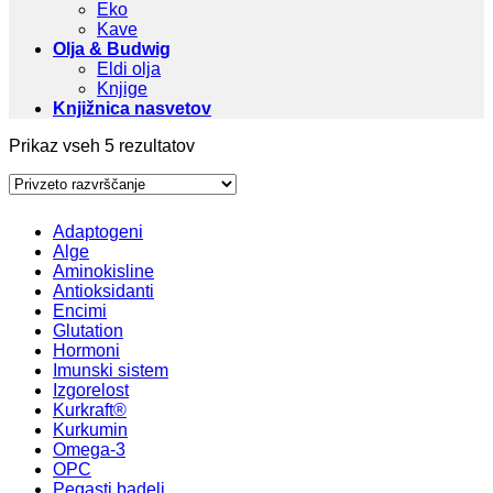
Eko
Kave
Olja & Budwig
Eldi olja
Knjige
Knjižnica nasvetov
Prikaz vseh 5 rezultatov
Adaptogeni
Alge
Aminokisline
Antioksidanti
Encimi
Glutation
Hormoni
Imunski sistem
Izgorelost
Kurkraft®
Kurkumin
Omega-3
OPC
Pegasti badelj