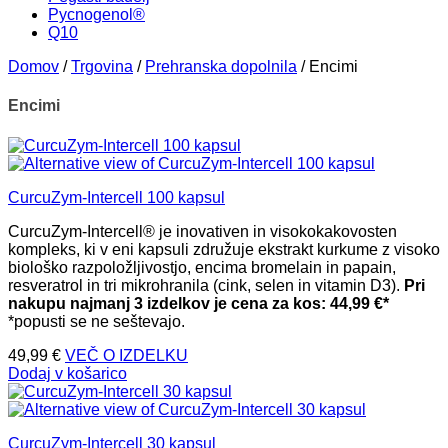
Pycnogenol®
Q10
Domov
/
Trgovina
/
Prehranska dopolnila
/
Encimi
Encimi
CurcuZym-Intercell 100 kapsul
CurcuZym-Intercell® je inovativen in visokokakovosten
kompleks, ki v eni kapsuli združuje ekstrakt kurkume z visoko
biološko razpoložljivostjo, encima bromelain in papain,
resveratrol in tri mikrohranila (cink, selen in vitamin D3).
Pri
nakupu najmanj 3 izdelkov je cena za kos: 44,99
€*
*popusti se ne seštevajo.
49,99
€
VEČ O IZDELKU
Dodaj v košarico
CurcuZym-Intercell 30 kapsul