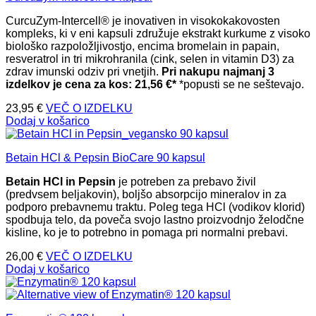
CurcuZym-Intercell® je inovativen in visokokakovosten
kompleks, ki v eni kapsuli združuje ekstrakt kurkume z visoko
biološko razpoložljivostjo, encima bromelain in papain,
resveratrol in tri mikrohranila (cink, selen in vitamin D3) za
zdrav imunski odziv pri vnetjih.
Pri nakupu najmanj 3
izdelkov je cena za kos: 21,56
€*
*popusti se ne seštevajo.
23,95
€
VEČ O IZDELKU
Dodaj v košarico
Betain HCl & Pepsin BioCare 90 kapsul
Betain HCl in Pepsin
je potreben za prebavo živil
(predvsem beljakovin), boljšo absorpcijo mineralov in za
podporo prebavnemu traktu. Poleg tega HCl (vodikov klorid)
spodbuja telo, da poveča svojo lastno proizvodnjo želodčne
kisline, ko je to potrebno in pomaga pri normalni prebavi.
26,00
€
VEČ O IZDELKU
Dodaj v košarico