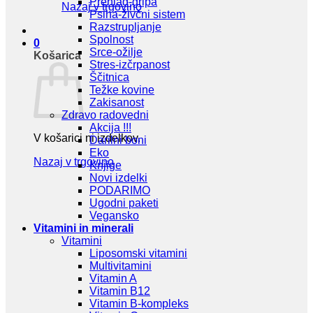
Prehlad-gripa
Nazaj v trgovino
Psiha-živčni sistem
Razstrupljanje
Spolnost
0
Srce-ožilje
Košarica
Stres-izčrpanost
Ščitnica
Težke kovine
Zakisanost
Zdravo radovedni
Akcija !!!
V košarici ni izdelkov.
Darilni boni
Eko
Nazaj v trgovino
Knjige
Novi izdelki
PODARIMO
Ugodni paketi
Vegansko
Vitamini in minerali
Vitamini
Liposomski vitamini
Multivitamini
Vitamin A
Vitamin B12
Vitamin B-kompleks