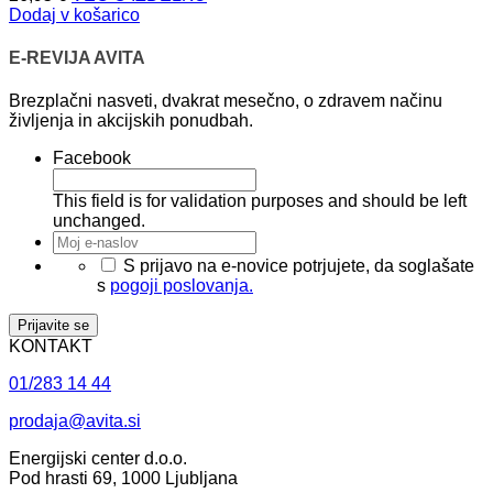
Dodaj v košarico
E-REVIJA AVITA
Brezplačni nasveti, dvakrat mesečno, o zdravem načinu
življenja in akcijskih ponudbah.
Facebook
This field is for validation purposes and should be left
unchanged.
Moj
e-
*
S prijavo na e-novice potrjujete, da soglašate
naslov
*
s
pogoji poslovanja.
KONTAKT
01/283 14 44
prodaja@avita.si
Energijski center d.o.o.
Pod hrasti 69, 1000 Ljubljana