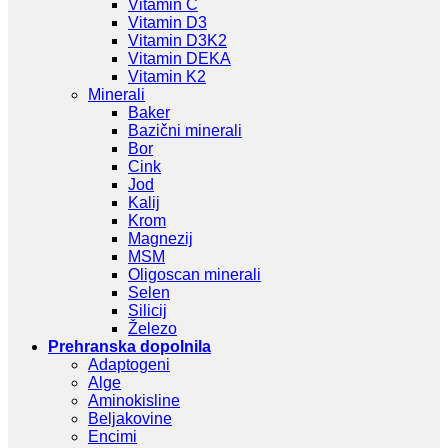
Vitamin C
Vitamin D3
Vitamin D3K2
Vitamin DEKA
Vitamin K2
Minerali
Baker
Bazični minerali
Bor
Cink
Jod
Kalij
Krom
Magnezij
MSM
Oligoscan minerali
Selen
Silicij
Železo
Prehranska dopolnila
Adaptogeni
Alge
Aminokisline
Beljakovine
Encimi