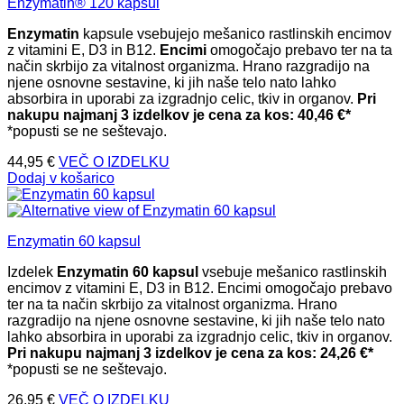
Enzymatin® 120 kapsul
Enzymatin
kapsule vsebujejo mešanico rastlinskih encimov
z vitamini E, D3 in B12.
Encimi
omogočajo prebavo ter na ta
način skrbijo za vitalnost organizma. Hrano razgradijo na
njene osnovne sestavine, ki jih naše telo nato lahko
absorbira in uporabi za izgradnjo celic, tkiv in organov.
Pri
nakupu najmanj 3 izdelkov je cena za kos: 40,46 €*
*popusti se ne seštevajo.
44,95
€
VEČ O IZDELKU
Dodaj v košarico
Enzymatin 60 kapsul
Izdelek
Enzymatin 60 kapsul
vsebuje mešanico rastlinskih
encimov z vitamini E, D3 in B12. Encimi omogočajo prebavo
ter na ta način skrbijo za vitalnost organizma. Hrano
razgradijo na njene osnovne sestavine, ki jih naše telo nato
lahko absorbira in uporabi za izgradnjo celic, tkiv in organov.
Pri nakupu najmanj 3 izdelkov je cena za kos: 24,26 €*
*popusti se ne seštevajo.
26,95
€
VEČ O IZDELKU