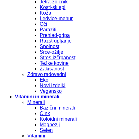
Jetra-žolčnik
Kosti-sklepi
Koža
Ledvice-mehur
Oči
Paraziti
Prehlad-gripa
Razstrupljanje
Spolnost
Srce-ožilje
Stres-izčrpanost
Težke kovine
Zakisanost
Zdravo radovedni
Eko
Novi izdelki
Vegansko
Vitamini in minerali
Minerali
Bazični minerali
Cink
Koloidni minerali
Magnezij
Selen
Vitamini