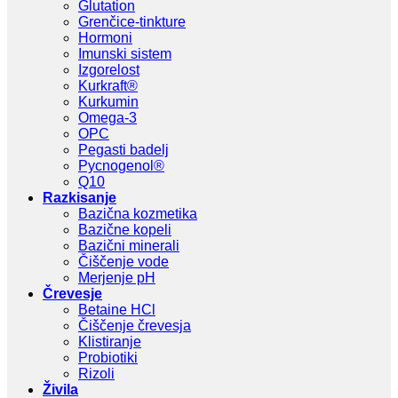
Glutation
Grenčice-tinkture
Hormoni
Imunski sistem
Izgorelost
Kurkraft®
Kurkumin
Omega-3
OPC
Pegasti badelj
Pycnogenol®
Q10
Razkisanje
Bazična kozmetika
Bazične kopeli
Bazični minerali
Čiščenje vode
Merjenje pH
Črevesje
Betaine HCl
Čiščenje črevesja
Klistiranje
Probiotiki
Rizoli
Živila