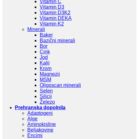
Vitamin C
Vitamin D3
Vitamin D3K2
Vitamin DEKA
Vitamin K2
Minerali
Baker
Bazični minerali
Bor
Cink
Jod
Kalij
Krom
Magnezij
MSM
Oligoscan minerali
Selen
Silicij
Železo
Prehranska dopolnila
Adaptogeni
Alge
Aminokisline
Beljakovine
Encimi