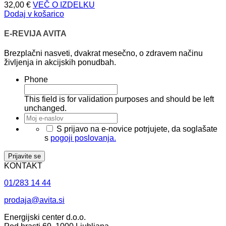
32,00
€
VEČ O IZDELKU
Dodaj v košarico
E-REVIJA AVITA
Brezplačni nasveti, dvakrat mesečno, o zdravem načinu
življenja in akcijskih ponudbah.
Phone
This field is for validation purposes and should be left
unchanged.
Moj
e-
*
S prijavo na e-novice potrjujete, da soglašate
naslov
*
s
pogoji poslovanja.
KONTAKT
01/283 14 44
prodaja@avita.si
Energijski center d.o.o.