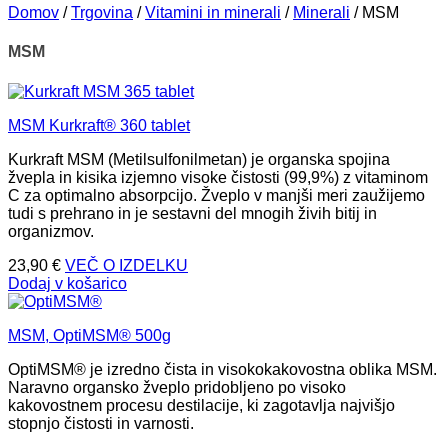
Domov
/
Trgovina
/
Vitamini in minerali
/
Minerali
/
MSM
MSM
MSM Kurkraft® 360 tablet
Kurkraft MSM (Metilsulfonilmetan) je organska spojina
žvepla in kisika izjemno visoke čistosti (99,9%) z vitaminom
C za optimalno absorpcijo. Žveplo v manjši meri zaužijemo
tudi s prehrano in je sestavni del mnogih živih bitij in
organizmov.
23,90
€
VEČ O IZDELKU
Dodaj v košarico
MSM, OptiMSM® 500g
OptiMSM® je izredno čista in visokokakovostna oblika MSM.
Naravno organsko žveplo pridobljeno po visoko
kakovostnem procesu destilacije, ki zagotavlja najvišjo
stopnjo čistosti in varnosti.