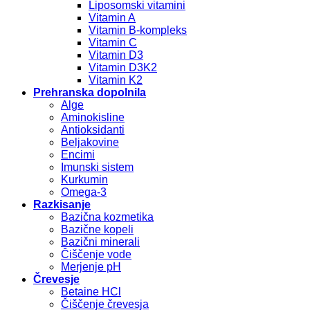
Liposomski vitamini
Vitamin A
Vitamin B-kompleks
Vitamin C
Vitamin D3
Vitamin D3K2
Vitamin K2
Prehranska dopolnila
Alge
Aminokisline
Antioksidanti
Beljakovine
Encimi
Imunski sistem
Kurkumin
Omega-3
Razkisanje
Bazična kozmetika
Bazične kopeli
Bazični minerali
Čiščenje vode
Merjenje pH
Črevesje
Betaine HCl
Čiščenje črevesja