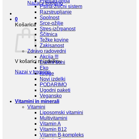
Prehlad-gripa
Nazaj v trgovino
Psiha-živčni sistem
Razstrupljanje
Spolnost
0
Srce-ožilje
Košarica
Stres-izčrpanost
Ščitnica
Težke kovine
Zakisanost
Zdravo radovedni
Akcija !!!
V košarici ni izdelkov.
Darilni boni
Eko
Nazaj v trgovino
Knjige
Novi izdelki
PODARIMO
Ugodni paketi
Vegansko
Vitamini in minerali
Vitamini
Liposomski vitamini
Multivitamini
Vitamin A
Vitamin B12
Vitamin B-kompleks