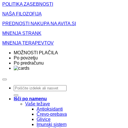
POLITIKA ZASEBNOSTI
NAŠA FILOZOFIJA
PREDNOSTI NAKUPA NA AVITA.SI
MNENJA STRANK
MNENJA TERAPEVTOV
MOŽNOSTI PLAČILA
Po povzetju
Po predračunu
Išči:
Išči po namenu
Vaše težave
Antioksidanti
Črevo-prebava
Glivice
Imunski sistem