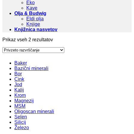
Eko
Kave
Olja & Budwig
Eldi olja
Knjige
Knjižnica nasvetov
Prikaz vseh 2 rezultatov
Baker
Bazični minerali
Bor
Cink
Jod
Kalij
Krom
Magnezij
MSM
Oligoscan minerali
Selen
Silicij
Železo