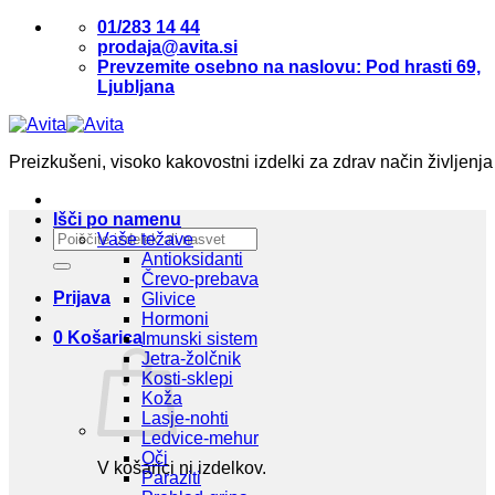
Skoči
01/283 14 44
na
prodaja@avita.si
vsebino
Prevzemite osebno na naslovu: Pod hrasti 69,
Ljubljana
Preizkušeni, visoko kakovostni izdelki za zdrav način življenja
Išči po namenu
Išči:
Vaše težave
Antioksidanti
Črevo-prebava
Prijava
Glivice
Hormoni
0
Košarica
Imunski sistem
Jetra-žolčnik
Kosti-sklepi
Koža
Lasje-nohti
Ledvice-mehur
Oči
V košarici ni izdelkov.
Paraziti