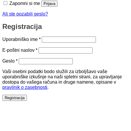
Zapomni si me
Prijava
Ali ste pozabili geslo?
Registracija
Zahtevano
Uporabniško ime
*
Zahtevano
E-poštni naslov
*
Zahtevano
Geslo
*
Vaši osebni podatki bodo služili za izboljšavo vaše
uporabniške izkušnje na naši spletni strani, za upravljanje
dostopa do vašega računa in druge namene, opisane v
pravilnik o zasebnosti
.
Registracija