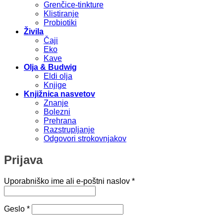
Grenčice-tinkture
Klistiranje
Probiotiki
Živila
Čaji
Eko
Kave
Olja & Budwig
Eldi olja
Knjige
Knjižnica nasvetov
Znanje
Bolezni
Prehrana
Razstrupljanje
Odgovori strokovnjakov
Prijava
Zahtevano
Uporabniško ime ali e-poštni naslov
*
Zahtevano
Geslo
*