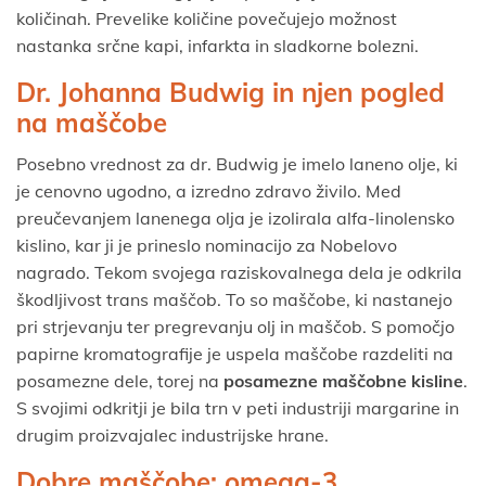
količinah. Prevelike količine povečujejo možnost
nastanka srčne kapi, infarkta in sladkorne bolezni.
Dr. Johanna Budwig in njen pogled
na maščobe
Posebno vrednost za dr. Budwig je imelo laneno olje, ki
je cenovno ugodno, a izredno zdravo živilo. Med
preučevanjem lanenega olja je izolirala alfa-linolensko
kislino, kar ji je prineslo nominacijo za Nobelovo
nagrado. Tekom svojega raziskovalnega dela je odkrila
škodljivost trans maščob. To so maščobe, ki nastanejo
pri strjevanju ter pregrevanju olj in maščob. S pomočjo
papirne kromatografije je uspela maščobe razdeliti na
posamezne dele, torej na
posamezne maščobne kisline
.
S svojimi odkritji je bila trn v peti industriji margarine in
drugim proizvajalec industrijske hrane.
Dobre maščobe: omega-3