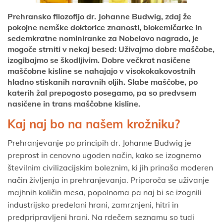
Prehransko filozofijo dr. Johanne Budwig, zdaj že
pokojne nemške doktorice znanosti, biokemičarke in
sedemkratne nominiranke za Nobelovo nagrado, je
mogoče strniti v nekaj besed: Uživajmo dobre maščobe,
izogibajmo se škodljivim. Dobre večkrat nasičene
maščobne kisline se nahajajo v visokokakovostnih
hladno stiskanih naravnih oljih. Slabe maščobe, po
katerih žal prepogosto posegamo, pa so predvsem
nasičene in trans maščobne kisline.
Kaj naj bo na našem krožniku?
Prehranjevanje po principih dr. Johanne Budwig je
preprost in cenovno ugoden način, kako se izognemo
številnim civilizacijskim boleznim, ki jih prinaša moderen
način življenja in prehranjevanja. Priporoča se uživanje
majhnih količin mesa, popolnoma pa naj bi se izognili
industrijsko predelani hrani, zamrznjeni, hitri in
predpripravljeni hrani. Na rdečem seznamu so tudi