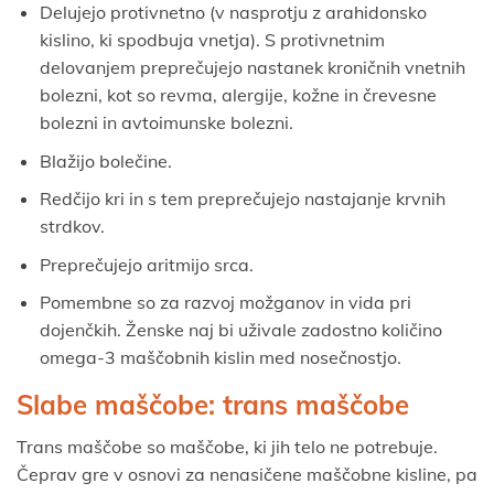
Delujejo protivnetno (v nasprotju z arahidonsko
kislino, ki spodbuja vnetja). S protivnetnim
delovanjem preprečujejo nastanek kroničnih vnetnih
bolezni, kot so revma, alergije, kožne in črevesne
bolezni in avtoimunske bolezni.
Blažijo bolečine.
Redčijo kri in s tem preprečujejo nastajanje krvnih
strdkov.
Preprečujejo aritmijo srca.
Pomembne so za razvoj možganov in vida pri
dojenčkih. Ženske naj bi uživale zadostno količino
omega-3 maščobnih kislin med nosečnostjo.
Slabe maščobe: trans maščobe
Trans maščobe so maščobe, ki jih telo ne potrebuje.
Čeprav gre v osnovi za nenasičene maščobne kisline, pa