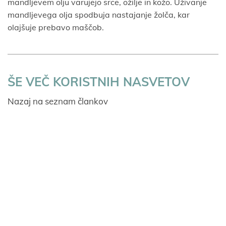
mandljevem olju varujejo srce, ožilje in kožo. Uživanje
mandljevega olja spodbuja nastajanje žolča, kar
olajšuje prebavo maščob.
ŠE VEČ KORISTNIH NASVETOV
Nazaj na seznam člankov