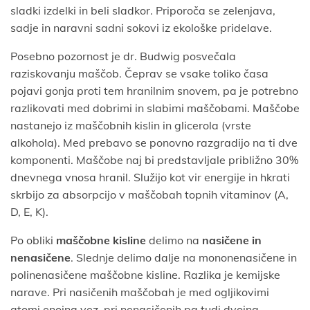
sladki izdelki in beli sladkor. Priporoča se zelenjava,
sadje in naravni sadni sokovi iz ekološke pridelave.
Posebno pozornost je dr. Budwig posvečala
raziskovanju maščob. Čeprav se vsake toliko časa
pojavi gonja proti tem hranilnim snovem, pa je potrebno
razlikovati med dobrimi in slabimi maščobami. Maščobe
nastanejo iz maščobnih kislin in glicerola (vrste
alkohola). Med prebavo se ponovno razgradijo na ti dve
komponenti. Maščobe naj bi predstavljale približno 30%
dnevnega vnosa hranil. Služijo kot vir energije in hkrati
skrbijo za absorpcijo v maščobah topnih vitaminov (A,
D, E, K).
Po obliki
maščobne kisline
delimo na
nasičene in
nenasičene
. Slednje delimo dalje na mononenasičene in
polinenasičene maščobne kisline. Razlika je kemijske
narave. Pri nasičenih maščobah je med ogljikovimi
atomi enojna vez, pri nenasičenih pa tudi dvojna.