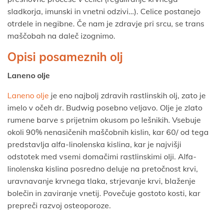
sladkorja, imunski in vnetni odzivi…). Celice postanejo
otrdele in negibne. Če nam je zdravje pri srcu, se trans
maščobah na daleč izognimo.
Opisi posameznih olj
Laneno olje
Laneno olje
je eno najbolj zdravih rastlinskih olj, zato je
imelo v očeh dr. Budwig posebno veljavo. Olje je zlato
rumene barve s prijetnim okusom po lešnikih. Vsebuje
okoli 90% nenasičenih maščobnih kislin, kar 60/ od tega
predstavlja alfa-linolenska kislina, kar je najvišji
odstotek med vsemi domačimi rastlinskimi olji. Alfa-
linolenska kislina posredno deluje na pretočnost krvi,
uravnavanje krvnega tlaka, strjevanje krvi, blaženje
bolečin in zaviranje vnetij. Povečuje gostoto kosti, kar
prepreči razvoj osteoporoze.