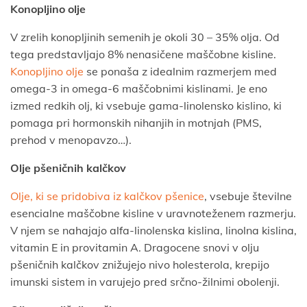
Konopljino olje
V zrelih konopljinih semenih je okoli 30 – 35% olja. Od
tega predstavljajo 8% nenasičene maščobne kisline.
Konopljino olje
se ponaša z idealnim razmerjem med
omega-3 in omega-6 maščobnimi kislinami. Je eno
izmed redkih olj, ki vsebuje gama-linolensko kislino, ki
pomaga pri hormonskih nihanjih in motnjah (PMS,
prehod v menopavzo…).
Olje pšeničnih kalčkov
Olje, ki se pridobiva iz kalčkov pšenice
, vsebuje številne
esencialne maščobne kisline v uravnoteženem razmerju.
V njem se nahajajo alfa-linolenska kislina, linolna kislina,
vitamin E in provitamin A. Dragocene snovi v olju
pšeničnih kalčkov znižujejo nivo holesterola, krepijo
imunski sistem in varujejo pred srčno-žilnimi obolenji.