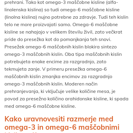
prehrani. Tako kot omega-3 maščobne kisline (alfa-
linolenska kislina) so tudi omega-6 maščobne kisline
(linolna kislina) nujno potrebne za zdravje. Tudi teh kislin
telo ne more proizvajati samo. Omega-6 maščobne
kisline se nahajajo v velikem številu živil, zato večkrat
pride do presežka kot do pomanjkanja teh snovi.
Presežek omega-6 maščobnih kislin blokira sintezo
omega-3 maščobnih kislin. Oba tipa maščobnih kislin
potrebujeta enake encime za razgradnjo, zato
tekmujeta zanje. V primeru presežka omega-6
maščobnih kislin zmanjka encimov za razgradnjo
omega-3 maščobnih kislin. Moderen način
prehranjevanja, ki vključuje velike količine mesa, je
povod za presežno količino arahidonske kisline, ki spada
med omega-6 maščobne kisline.
Kako uravnovesiti razmerje med
omega-3 in omega-6 maščobnimi