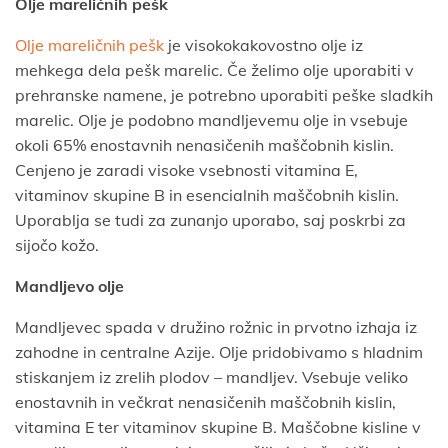
Olje mareličnih pešk
Olje mareličnih pešk
je visokokakovostno olje iz
mehkega dela pešk marelic. Če želimo olje uporabiti v
prehranske namene, je potrebno uporabiti peške sladkih
marelic. Olje je podobno mandljevemu olje in vsebuje
okoli 65% enostavnih nenasičenih maščobnih kislin.
Cenjeno je zaradi visoke vsebnosti vitamina E,
vitaminov skupine B in esencialnih maščobnih kislin.
Uporablja se tudi za zunanjo uporabo, saj poskrbi za
sijočo kožo.
Mandljevo olje
Mandljevec spada v družino rožnic in prvotno izhaja iz
zahodne in centralne Azije. Olje pridobivamo s hladnim
stiskanjem iz zrelih plodov – mandljev. Vsebuje veliko
enostavnih in večkrat nenasičenih maščobnih kislin,
vitamina E ter vitaminov skupine B. Maščobne kisline v