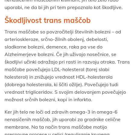
uporabi, ne da bi jih pri tem prepoznalo kot škodljive.
Škodljivost trans maščob
Trans maščobe so povzročitelji številnih bolezni – od
arterioskleroze, srčno-žilnih obolenj, debelosti,
sladkorne bolezni, demence, raka pa vse do
Alzheimerjeve bolezni. Če jih uživajo nosečnice, se
škodljivi učinki odražajo pri rasti in razvoju otroka. Trans
maščobe povečujejo LDL-holesterol (torej slabi
holesterol) in znižujejo vrednost HDL-holesterola
(dobrega holesterola, ki ščiti ožilje). Povečujejo tudi
vrednost trigliceridov. S svojim delovanjem povečujejo
možnost srčnih bolezni, kapi in infarkta.
Ker jih telo ne loči od zdravih omega-3 in omega-6
nenasičenih maščob, jih uporabi za gradnike celične
membrane. Na ta način trans maščobe motijo
presnovne procese v celici (reguliranje krvnega