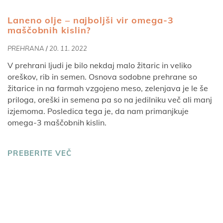
Laneno olje – najboljši vir omega-3
maščobnih kislin?
PREHRANA
/
20. 11. 2022
V prehrani ljudi je bilo nekdaj malo žitaric in veliko
oreškov, rib in semen. Osnova sodobne prehrane so
žitarice in na farmah vzgojeno meso, zelenjava je le še
priloga, oreški in semena pa so na jedilniku več ali manj
izjemoma. Posledica tega je, da nam primanjkuje
omega-3 maščobnih kislin.
PREBERITE VEČ