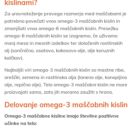
kislinami?
Za uravnoteženje pravega razmerja med maščobami je
potrebno povečati vnos omega-3 maščobnih kislin in
zmanjšati vnos omega-6 maščobnih kislin. Presežku
omega-6 maščobnih kislin se izognemo, če uživamo
manj mesa in mesnih izdelkov ter določenih rastlinskih
olj (sončnično, osatovo, kokosovo olje, olje koruznih
kalčkov).
Najboljši viri omega-3 maščobnih kislin so mastne ribe,
oreščki, semena in rastlinska olja (laneno olje, konopljino
olje, repično olje). Telo omega-3 maščobni kislin ne more
proizvajati samo, zato jih moramo zaužiti s hrano.
Delovanje omega-3 maščobnih kislin
Omega-3 maščobne kisline imajo številne pozitivne
učinke na telo: