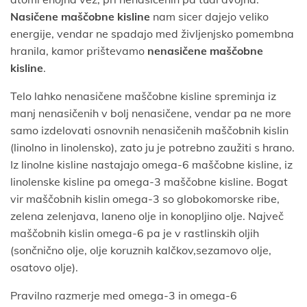
Nasičene maščobne kisline
nam sicer dajejo veliko
energije, vendar ne spadajo med življenjsko pomembna
hranila, kamor prištevamo
nenasičene maščobne
kisline
.
Telo lahko nenasičene maščobne kisline spreminja iz
manj nenasičenih v bolj nenasičene, vendar pa ne more
samo izdelovati osnovnih nenasičenih maščobnih kislin
(linolno in linolensko), zato ju je potrebno zaužiti s hrano.
Iz linolne kisline nastajajo omega-6 maščobne kisline, iz
linolenske kisline pa omega-3 maščobne kisline. Bogat
vir maščobnih kislin omega-3 so globokomorske ribe,
zelena zelenjava, laneno olje in konopljino olje. Največ
maščobnih kislin omega-6 pa je v rastlinskih oljih
(sončnično olje, olje koruznih kalčkov,sezamovo olje,
osatovo olje).
Pravilno razmerje med omega-3 in omega-6