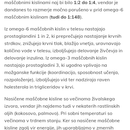
maščobnimi kislinami naj bi bilo
1:2 do 1:4
, vendar je
dandanes to razmerje močno porušeno v prid omega-6
maščobnim kislinam (
tudi do 1:148
).
Iz omega-6 maščobnih kislin v telesu nastajajo
prostaglandini 1 in 2, ki preprečujejo nastajanje krvnih
strdkov, znižujejo krvni tlak, blažijo vnetja, uravnavajo
količino vode v telesu, izboljšujejo delovanje živčevja in
delovanje inzulina. Iz omega-3 maščobnih kislin
nastajajo prostagladini 3, ki ugodno vplivajo na
možganske funkcije (koordinacijo, sposobnost učenja,
razpoloženje), izboljšujejo vid ter nadzirajo raven
holesterola in trigliceridov v krvi.
Nasičene maščobne kisline so večinoma živalskega
izvora, vendar jih najdemo tudi v nekaterih rastlinskih
oljih (kokosovo, palmovo). Pri sobni temperaturi so
večinoma v trdnem stanju. Ker so nasičene maščobne
kisline zgolj vir energije, jih uporabljajmo v zmernih