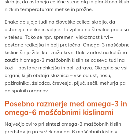
skrbijo, da ostanejo celične stene alg in planktona kljub
nizkim temperaturam mehke in prožne.
Enako delujejo tudi na človeške celice: skrbijo, da
ostanejo mehke in voljne. To vpliva na številne procesa
v telesu. Tako se npr. spremeni viskoznost krvi –
postane redkejša in bolj pretočna. Omega-3 maščobne
kisline širijo žile, kar zniža krvni tlak. Zadostna količina
zaužitih omega-3 maščobnih kislin se odseva tudi na
koži – postane mehkejša in bolj zdrava. Okrepijo se vsi
organi, ki jih obdaja sluznica – vse od ust, nosu,
požiralnika, želodca, črevesja, pljuč, sečil, mehurja pa
do spolnih organov.
Posebno razmerje med omega-3 in
omega-6 maščobnimi kislinami
Največjo oviro pri sintezi omega-3 maščobnih kislin
predstavlja presežek omega-6 maščobnih kislin v