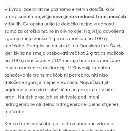
V Evropi zaenkrat ne poznamo enotnih določil, ki bi
predpisovala
najvišjo dovoljeno vrednost trans maščob
v živilih
. Evropska unija je določila mejne vrednosti
samo za otroško hrano in olivno olje. Najvišja dovoljena
zgornja meja znaša 4 g trans maščob na 100 g
maščobe. Predpisi so najstrožji na Danskem in v Švici,
kjer živila ne smejo vsebovati več kot 2 g trans maščob
na 100 g maščobe. V ZDA morajo biti trans maščobe
jasno označene v deklaraciji. V Sloveniji trenutno
označevanje trans maščob ni potrebno, niti niso
določene zgornje mejne vrednosti. Največkrat jih
najdemo v pecivih iz slaščičarn in pekarn ter v hitri
hrani. Na deklaracijah se skrivajo pod imeni
hidrogenirane ali delno hidrogenirane (delno strjene)
maščobe.
Ker so trans maščobe po sestavi podobne zdravih
nenasičenim maščobnim kislinam, jih telo zelo rado