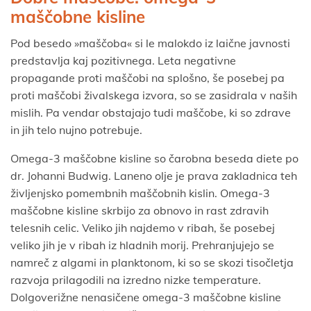
maščobne kisline
Pod besedo »maščoba« si le malokdo iz laične javnosti
predstavlja kaj pozitivnega. Leta negativne
propagande proti maščobi na splošno, še posebej pa
proti maščobi živalskega izvora, so se zasidrala v naših
mislih. Pa vendar obstajajo tudi maščobe, ki so zdrave
in jih telo nujno potrebuje.
Omega-3 maščobne kisline so čarobna beseda diete po
dr. Johanni Budwig. Laneno olje je prava zakladnica teh
življenjsko pomembnih maščobnih kislin. Omega-3
maščobne kisline skrbijo za obnovo in rast zdravih
telesnih celic. Veliko jih najdemo v ribah, še posebej
veliko jih je v ribah iz hladnih morij. Prehranjujejo se
namreč z algami in planktonom, ki so se skozi tisočletja
razvoja prilagodili na izredno nizke temperature.
Dolgoverižne nenasičene omega-3 maščobne kisline