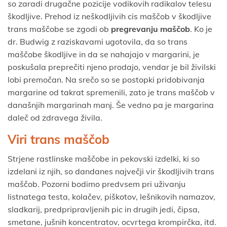
so zaradi drugačne pozicije vodikovih radikalov telesu
škodljive. Prehod iz neškodljivih cis maščob v škodljive
trans maščobe se zgodi ob
pregrevanju maščob
. Ko je
dr. Budwig z raziskavami ugotovila, da so trans
maščobe škodljive in da se nahajajo v margarini, je
poskušala preprečiti njeno prodajo, vendar je bil živilski
lobi premočan. Na srečo so se postopki pridobivanja
margarine od takrat spremenili, zato je trans maščob v
današnjih margarinah manj. Še vedno pa je margarina
daleč od zdravega živila.
Viri trans maščob
Strjene rastlinske maščobe in pekovski izdelki, ki so
izdelani iz njih, so dandanes največji vir škodljivih trans
maščob. Pozorni bodimo predvsem pri uživanju
listnatega testa, kolačev, piškotov, lešnikovih namazov,
sladkarij, predpripravljenih pic in drugih jedi, čipsa,
smetane, jušnih koncentratov, ocvrtega krompirčka, itd.