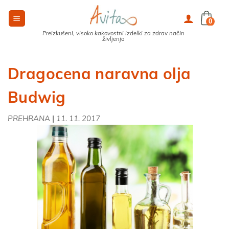
Skoči
na
0
vsebino
Preizkušeni, visoko kakovostni izdelki za zdrav način
življenja
Dragocena naravna olja
Budwig
|
PREHRANA
11. 11. 2017