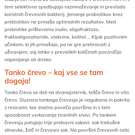
tem selektivno spodbujajo razmnoževanje in prevlado
koristnih črevesnih bakterij. Jemanje probiotikov brez
prebiotikov ne prinaša optimalnih rezultatov. Med
prebiotike prištevamo inulin, oligofruktozo,
fruktooligosaharide, vlaknine, ksilitol … Kljub pozitivnim
učinkom, ki jih prinašajo, pa ne gre pretiravati z
uživanjem, saj lahko v prevelikih količinah povzročijo
napenjanje ali drisko.
Tanko črevo – kaj vse se tam
dogaja!
Tanko črevo se deli na dvanajsternik, tešče črevo in vito
črevo. Sluznica tankega črevesja je nagubana in pokrita
z resicami, kar znatno poveča površino in s tem
sposobnost vsrkavanja hranilnih snovi. Po tankem
črevesju potujejo trije prebavni sokovi: sok trebušne
slinavke, žolč in črevesni sok. Na površini črevesnih celic