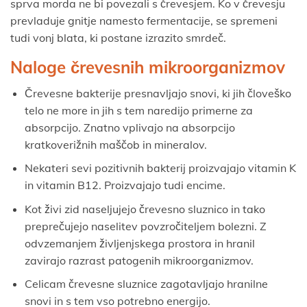
sprva morda ne bi povezali s črevesjem. Ko v črevesju
prevladuje gnitje namesto fermentacije, se spremeni
tudi vonj blata, ki postane izrazito smrdeč.
Naloge črevesnih mikroorganizmov
Črevesne bakterije presnavljajo snovi, ki jih človeško
telo ne more in jih s tem naredijo primerne za
absorpcijo. Znatno vplivajo na absorpcijo
kratkoverižnih maščob in mineralov.
Nekateri sevi pozitivnih bakterij proizvajajo vitamin K
in vitamin B12. Proizvajajo tudi encime.
Kot živi zid naseljujejo črevesno sluznico in tako
preprečujejo naselitev povzročiteljem bolezni. Z
odvzemanjem življenjskega prostora in hranil
zavirajo razrast patogenih mikroorganizmov.
Celicam črevesne sluznice zagotavljajo hranilne
snovi in s tem vso potrebno energijo.