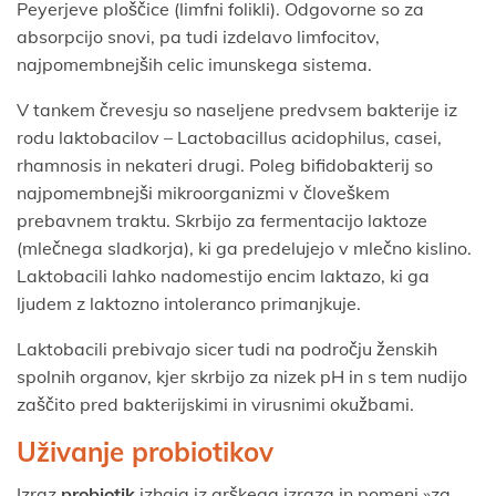
Peyerjeve ploščice (limfni folikli). Odgovorne so za
absorpcijo snovi, pa tudi izdelavo limfocitov,
najpomembnejših celic imunskega sistema.
V tankem črevesju so naseljene predvsem bakterije iz
rodu laktobacilov – Lactobacillus acidophilus, casei,
rhamnosis in nekateri drugi. Poleg bifidobakterij so
najpomembnejši mikroorganizmi v človeškem
prebavnem traktu. Skrbijo za fermentacijo laktoze
(mlečnega sladkorja), ki ga predelujejo v mlečno kislino.
Laktobacili lahko nadomestijo encim laktazo, ki ga
ljudem z laktozno intoleranco primanjkuje.
Laktobacili prebivajo sicer tudi na področju ženskih
spolnih organov, kjer skrbijo za nizek pH in s tem nudijo
zaščito pred bakterijskimi in virusnimi okužbami.
Uživanje probiotikov
Izraz
probiotik
izhaja iz grškega izraza in pomeni »za