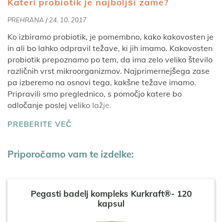
Kateri probiotik je najboljši zame?
PREHRANA
/
24. 10. 2017
Ko izbiramo probiotik, je pomembno, kako kakovosten je
in ali bo lahko odpravil težave, ki jih imamo. Kakovosten
probiotik prepoznamo po tem, da ima zelo veliko število
različnih vrst mikroorganizmov. Najprimernejšega zase
pa izberemo na osnovi tega, kakšne težave imamo.
Pripravili smo preglednico, s pomočjo katere bo
odločanje poslej veliko lažje.
PREBERITE VEČ
Priporočamo vam te izdelke:
Pegasti badelj kompleks Kurkraft®- 120
kapsul