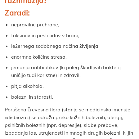
razmnožijo?
Zaradi:
nepravilne prehrane,
toksinov in pesticidov v hrani,
ležernega sodobnega načina življenja,
enormne količine stresa,
jemanja antibiotikov (ki poleg škodljivih bakterij
uničijo tudi koristne) in zdravil,
pitja alkohola,
bolezni in starosti.
Porušena črevesna flora (stanje se medicinsko imenuje
»disbioza«) se odraža preko kožnih boleznih, alergij,
psihičnih boleznih (npr. depresije), slabe prebave,
izpadanja las, utrujenosti in mnogih drugih bolezni, ki jih