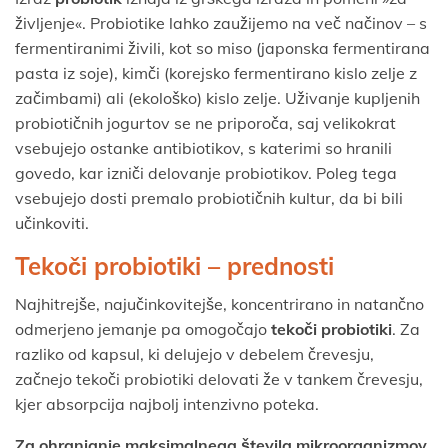
življenje«. Probiotike lahko zaužijemo na več načinov – s
fermentiranimi živili, kot so miso (japonska fermentirana
pasta iz soje), kimči (korejsko fermentirano kislo zelje z
začimbami) ali (ekološko) kislo zelje. Uživanje kupljenih
probiotičnih jogurtov se ne priporoča, saj velikokrat
vsebujejo ostanke antibiotikov, s katerimi so hranili
govedo, kar izniči delovanje probiotikov. Poleg tega
vsebujejo dosti premalo probiotičnih kultur, da bi bili
učinkoviti.
Tekoči probiotiki – prednosti
Najhitrejše, najučinkovitejše, koncentrirano in natančno
odmerjeno jemanje pa omogočajo
tekoči probiotiki
. Za
razliko od kapsul, ki delujejo v debelem črevesju,
začnejo tekoči probiotiki delovati že v tankem črevesju,
kjer absorpcija najbolj intenzivno poteka.
Za ohranjanje maksimalnega števila mikroorganizmov