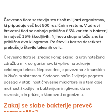
Črevesno floro sestavlja sto tisoč milijard organizmov,
ki pripadajo več kot 500 različnim vrstam. V zdravi
črevesni flori se nahaja približno 85% koristnih bakterij
in največ 15% škodljivih. Njihova skupna teža znaša
približno dva kilograma. Po številu kar za desetkrat
prekašajo število telesnih celic.
Črevesna flora je izredno kompleksna, a uravnotežena
združba mikroorganizmov, ki vpliva na zdravje
celotnega telesa. Neposredno je povezana z imunskim
in živčnim sistemom. Sodoben način življenja pogosto
posega v stabilnost črevesne mikroflore in s tem daje
možnost škodljivim bakterijam in glivam, da se
razrastejo in pričnejo škodovati organizmu.
Zakaj se slabe bakterije preveč