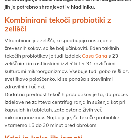
jih je potrebno shranjevati v hladilniku.
Kombinirani tekoči probiotiki z
zelišči
V kombinaciji z zelišči, ki spodbujajo nastajanje
črevesnih sokov, so še bolj učinkoviti. Eden takšnih
tekočih probiotikov je tudi izdelek
Casa Sana
s 23
zeliščnimi in rastlinskimi izvlečki ter 31 različnimi
kulturami mikroorganizmov. Vsebuje tudi gobo reiši oz.
svetlikavo pološčenko, ki se ponaša s številnimi
zdravilnimi učinki.
Dodatna prednost tekočih probiotikov je ta, da proces
izdelave ne zahteva centrifugiranja in sušenja kot pri
kapsulah in tabletah, zato ostane živih več
mikroorganizmov. Najbolje je, če tekoče probiotike
vzamemo 15 do 30 minut pred obrokom.