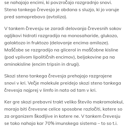
se nahajajo encimi, ki povzročajo razgradnjo snovi.
Stena tankega črevesja je obdana s sluzjo, ki jo varuje
pred samoprebavo (avtolizo).
V tankem črevesju se zaradi delovanja črevesnih sokov
ogljikovi hidrati razgradijo na monosaharide, glukozo,
galaktozo in fruktozo (delovanje encima amilaze).
Maščobe se razgradijo na glicerol in maščobne kisline
(pod vplivom lipolitičnih encimov), beljakovine pa na
aminokisline (encim tripsin in drugi).
Skozi steno tankega črevesja prehajajo razgrajene
snovi v kri. Večje molekule preidejo skozi steno tankega
črevesja najprej v limfo in nato od tam v kri.
Ker gre skozi prebavni trakt veliko število makromolekul,
morajo biti črevesne celice sposobne razločiti, katere so
za organizem škodljive in katere ne. V tankem črevesju
se tako nahaja kar 70% imunskega sistema – to so t.i.