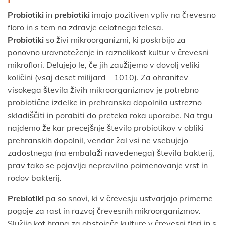
Probiotiki
in
prebiotiki
imajo pozitiven vpliv na črevesno
floro in s tem na zdravje celotnega telesa.
Probiotiki
so živi mikroorganizmi, ki poskrbijo za
ponovno uravnoteženje in raznolikost kultur v črevesni
mikroflori. Delujejo le, če jih zaužijemo v dovolj veliki
količini (vsaj deset milijard – 1010). Za ohranitev
visokega števila živih mikroorganizmov je potrebno
probiotične izdelke in prehranska dopolnila ustrezno
skladiščiti in porabiti do preteka roka uporabe. Na trgu
najdemo že kar precejšnje število probiotikov v obliki
prehranskih dopolnil, vendar žal vsi ne vsebujejo
zadostnega (na embalaži navedenega) števila bakterij,
prav tako se pojavlja nepravilno poimenovanje vrst in
rodov bakterij.
Prebiotiki
pa so snovi, ki v črevesju ustvarjajo primerne
pogoje za rast in razvoj črevesnih mikroorganizmov.
Služijo kot hrana za obstoječe kulture v črevesni flori in s