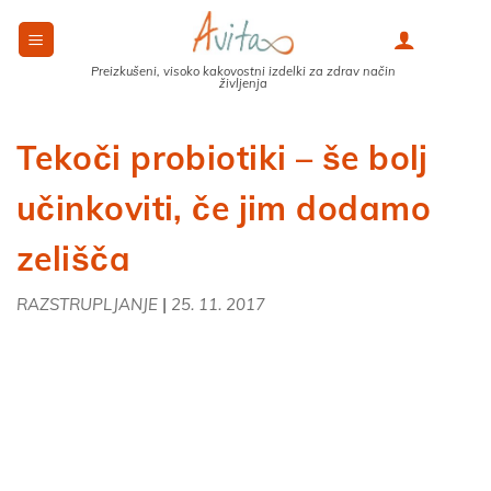
Skoči
na
0
vsebino
Preizkušeni, visoko kakovostni izdelki za zdrav način
življenja
Tekoči probiotiki – še bolj
učinkoviti, če jim dodamo
zelišča
|
RAZSTRUPLJANJE
25. 11. 2017