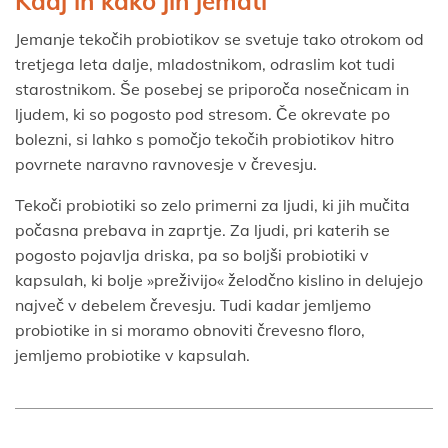
Kdaj in kako jih jemati
Jemanje tekočih probiotikov se svetuje tako otrokom od
tretjega leta dalje, mladostnikom, odraslim kot tudi
starostnikom. Še posebej se priporoča nosečnicam in
ljudem, ki so pogosto pod stresom. Če okrevate po
bolezni, si lahko s pomočjo tekočih probiotikov hitro
povrnete naravno ravnovesje v črevesju.
Tekoči probiotiki so zelo primerni za ljudi, ki jih mučita
počasna prebava in zaprtje. Za ljudi, pri katerih se
pogosto pojavlja driska, pa so boljši probiotiki v
kapsulah, ki bolje »preživijo« želodčno kislino in delujejo
največ v debelem črevesju. Tudi kadar jemljemo
probiotike in si moramo obnoviti črevesno floro,
jemljemo probiotike v kapsulah.