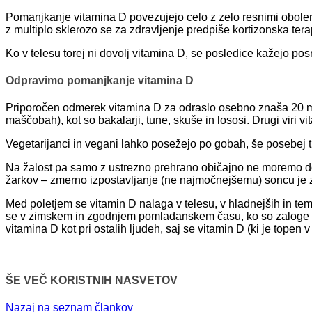
Pomanjkanje vitamina D povezujejo celo z zelo resnimi obolenji,
z multiplo sklerozo se za zdravljenje predpiše kortizonska ter
Ko v telesu torej ni dovolj vitamina D, se posledice kažejo p
Odpravimo pomanjkanje vitamina D
Priporočen odmerek vitamina D za odraslo osebno znaša 20 mikr
maščobah), kot so bakalarji, tune, skuše in lososi. Drugi viri vit
Vegetarijanci in vegani lahko posežejo po gobah, še posebej tis
Na žalost pa samo z ustrezno prehrano običajno ne moremo dos
žarkov – zmerno izpostavljanje (ne najmočnejšemu) soncu je ze
Med poletjem se vitamin D nalaga v telesu, v hladnejših in te
se v zimskem in zgodnjem pomladanskem času, ko so zaloge izro
vitamina D kot pri ostalih ljudeh, saj se vitamin D (ki je top
ŠE VEČ KORISTNIH NASVETOV
Nazaj na seznam člankov