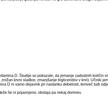
itamina D. Študije so pokazale, da jemanje zadostnih količin vi
k, znižan krvni sladkor, zmanjšanje trigliceridov v krvi). Učinki
na D ni samo dejavnik pri nastanku debelosti, temveč tudi odpor
teže še ni pojasnjeno, obstaja pa nekaj domnev.