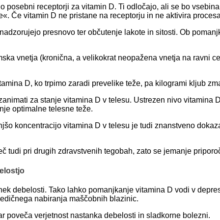
osebni receptorji za vitamin D. Ti odločajo, ali se bo vsebina 
e«. Če vitamin D ne pristane na receptorju in ne aktivira proces
nadzorujejo presnovo ter občutenje lakote in sitosti. Ob pomanj
mska vnetja (kronična, a velikokrat neopažena vnetja na ravni 
amina D, ko trpimo zaradi prevelike teže, pa kilogrami kljub zm
animati za stanje vitamina D v telesu. Ustrezen nivo vitamina D
anje optimalne telesne teže.
jšo koncentracijo vitamina D v telesu je tudi znanstveno dok
tudi pri drugih zdravstvenih tegobah, zato se jemanje priporoč
elostjo
 debelosti. Tako lahko pomanjkanje vitamina D vodi v depresijo
sledičnega nabiranja maščobnih blazinic.
r poveča verjetnost nastanka debelosti in sladkorne bolezni.