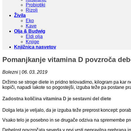
Probiotiki
Rizoli
Živila
Eko
Kave
Olja & Budwig
Eldi olja
Knjige
Knjižnica nasvetov
Pomanjkanje vitamina D povzroča deb
Bolezni
|
06. 03. 2019
Držimo se stroge diete in pridno telovadimo, kilogram pa kar
kopiči, napadi lakote so pogostejši, izguba teže pa postane p
Zadostna količina vitamina D je sestavni del diete
Dolga leta je veljalo, da je izguba teže preprost koncept: porab
Vsako telo je posebno in se drugače odziva na spremembe prehra
Debelost povzročata seveda v prvi vrsti nepravilna prehrana i