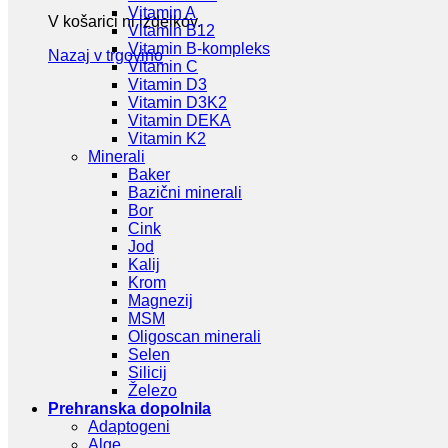
Vitamin A
V košarici ni izdelkov.
Vitamin B12
Vitamin B-kompleks
Nazaj v trgovino
Vitamin C
Vitamin D3
Vitamin D3K2
Vitamin DEKA
Vitamin K2
Minerali
Baker
Bazični minerali
Bor
Cink
Jod
Kalij
Krom
Magnezij
MSM
Oligoscan minerali
Selen
Silicij
Železo
Prehranska dopolnila
Adaptogeni
Alge