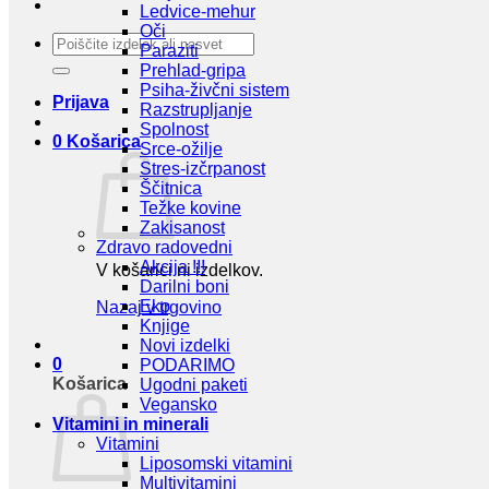
Ledvice-mehur
Oči
Išči:
Paraziti
Prehlad-gripa
Psiha-živčni sistem
Prijava
Razstrupljanje
Spolnost
0
Košarica
Srce-ožilje
Stres-izčrpanost
Ščitnica
Težke kovine
Zakisanost
Zdravo radovedni
Akcija !!!
V košarici ni izdelkov.
Darilni boni
Eko
Nazaj v trgovino
Knjige
Novi izdelki
0
PODARIMO
Košarica
Ugodni paketi
Vegansko
Vitamini in minerali
Vitamini
Liposomski vitamini
Multivitamini