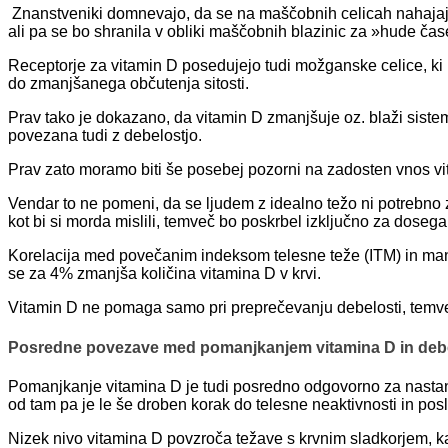
Znanstveniki domnevajo, da se na maščobnih celicah nahajajo p
ali pa se bo shranila v obliki maščobnih blazinic za »hude čas
Receptorje za vitamin D posedujejo tudi možganske celice, ki 
do zmanjšanega občutenja sitosti.
Prav tako je dokazano, da vitamin D zmanjšuje oz. blaži siste
povezana tudi z debelostjo.
Prav zato moramo biti še posebej pozorni na zadosten vnos vit
Vendar to ne pomeni, da se ljudem z idealno težo ni potrebno z
kot bi si morda mislili, temveč bo poskrbel izključno za doseg
Korelacija med povečanim indeksom telesne teže (ITM) in man
se za 4% zmanjša količina vitamina D v krvi.
Vitamin D ne pomaga samo pri preprečevanju debelosti, temveč 
Posredne povezave med pomanjkanjem vitamina D in deb
Pomanjkanje vitamina D je tudi posredno odgovorno za nastanek
od tam pa je le še droben korak do telesne neaktivnosti in po
Nizek nivo vitamina D povzroča težave s krvnim sladkorjem, ka