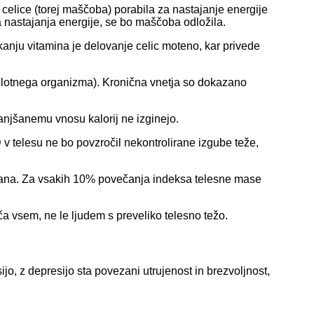
celice (torej maščoba) porabila za nastajanje energije
a nastajanja energije, se bo maščoba odložila.
kanju vitamina je delovanje celic moteno, kar privede
celotnega organizma). Kronična vnetja so dokazano
anjšanemu vnosu kalorij ne izginejo.
 v telesu ne bo povzročil nekontrolirane izgube teže,
azana. Za vsakih 10% povečanja indeksa telesne mase
a vsem, ne le ljudem s preveliko telesno težo.
, z depresijo sta povezani utrujenost in brezvoljnost,