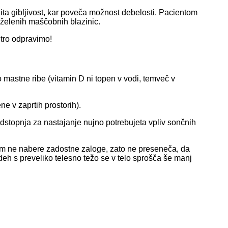
nita gibljivost, kar poveča možnost debelosti. Pacientom
aželenih maščobnih blazinic.
itro odpravimo!
 mastne ribe (vitamin D ni topen v vodi, temveč v
e v zaprtih prostorih).
dstopnja za nastajanje nujno potrebujeta vpliv sončnih
jem ne nabere zadostne zaloge, zato ne preseneča, da
eh s preveliko telesno težo se v telo sprošča še manj