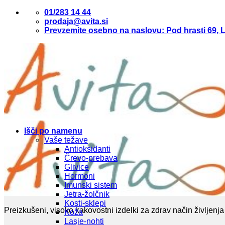
Skoči
01/283 14 44
na
prodaja@avita.si
vsebino
Prevzemite osebno na naslovu: Pod hrasti 69, L
Išči po namenu
Vaše težave
Antioksidanti
Črevo-prebava
Glivice
Hormoni
Imunski sistem
Jetra-žolčnik
Kosti-sklepi
Preizkušeni, visoko kakovostni izdelki za zdrav način življenja
Koža
Lasje-nohti