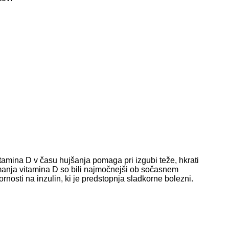
tamina D v času hujšanja pomaga pri izgubi teže, hkrati
 jemanja vitamina D so bili najmočnejši ob sočasnem
nosti na inzulin, ki je predstopnja sladkorne bolezni.