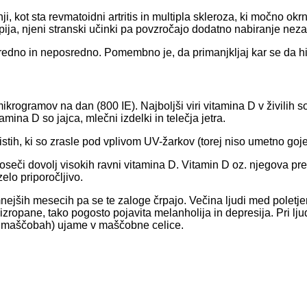
 kot sta revmatoidni artritis in multipla skleroza, ki močno okr
apija, njeni stranski učinki pa povzročajo dodatno nabiranje nez
osredno in neposredno. Pomembno je, da primanjkljaj kar se da h
ogramov na dan (800 IE). Najboljši viri vitamina D v živilih so
amina D so jajca, mlečni izdelki in telečja jetra.
tih, ki so zrasle pod vplivom UV-žarkov (torej niso umetno gojen
eči dovolj visokih ravni vitamina D. Vitamin D oz. njegova pre
lo priporočljivo.
mnejših mesecih pa se te zaloge črpajo. Večina ljudi med polet
pane, tako pogosto pojavita melanholija in depresija. Pri ljud
en v maščobah) ujame v maščobne celice.