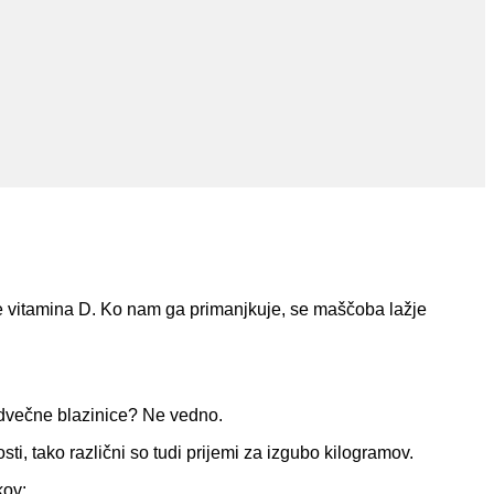
e vitamina D. Ko nam ga primanjkuje, se maščoba lažje
i odvečne blazinice? Ne vedno.
i, tako različni so tudi prijemi za izgubo kilogramov.
kov: