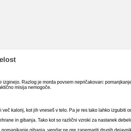
elost
 ne izginejo. Razlog je morda povsem nepričakovan: pomanjkanj
raktično misija nemogoče.
i več kalorij, kot jih vneseš v telo. Pa je res tako lahko izgubit
ne in gibanja. Tako kot so različni vzroki za nastanek debelost
n pomanjkanje gibanja, vendar ne gre zanemariti drugih dejavni