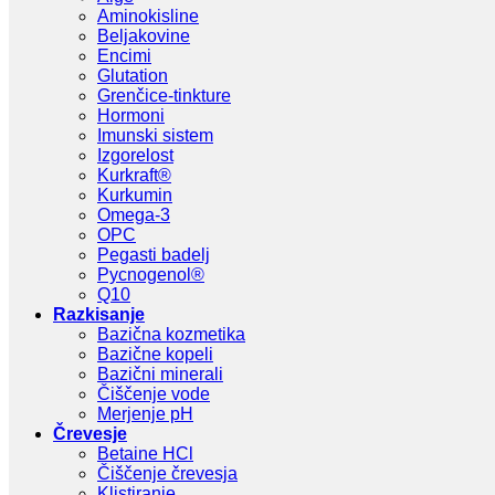
Aminokisline
Beljakovine
Encimi
Glutation
Grenčice-tinkture
Hormoni
Imunski sistem
Izgorelost
Kurkraft®
Kurkumin
Omega-3
OPC
Pegasti badelj
Pycnogenol®
Q10
Razkisanje
Bazična kozmetika
Bazične kopeli
Bazični minerali
Čiščenje vode
Merjenje pH
Črevesje
Betaine HCl
Čiščenje črevesja
Klistiranje