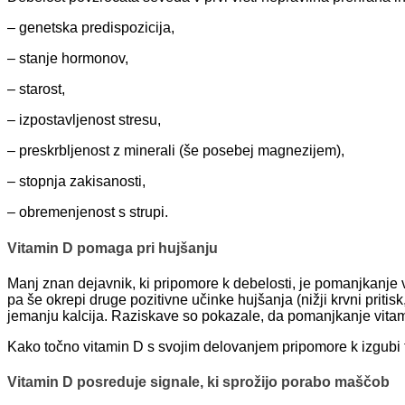
– genetska predispozicija,
– stanje hormonov,
– starost,
– izpostavljenost stresu,
– preskrbljenost z minerali (še posebej magnezijem),
– stopnja zakisanosti,
– obremenjenost s strupi.
Vitamin D pomaga pri hujšanju
Manj znan dejavnik, ki pripomore k debelosti, je pomanjkanje v
pa še okrepi druge pozitivne učinke hujšanja (nižji krvni pritis
jemanju kalcija. Raziskave so pokazale, da pomanjkanje vitami
Kako točno vitamin D s svojim delovanjem pripomore k izgubi 
Vitamin D posreduje signale, ki sprožijo porabo maščob