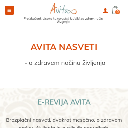
Skoči
na
0
vsebino
Preizkušeni, visoko kakovostni izdelki za zdrav način
življenja
AVITA NASVETI
 - o zdravem načinu življenja
E-REVIJA AVITA
Brezplačni nasveti, dvakrat mesečno, o zdravem
načinu življenja in akcijskih ponudbah.