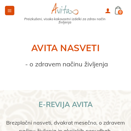
Skoči
na
0
vsebino
Preizkušeni, visoko kakovostni izdelki za zdrav način
življenja
AVITA NASVETI
 - o zdravem načinu življenja
E-REVIJA AVITA
Brezplačni nasveti, dvakrat mesečno, o zdravem
načinu življenja in akcijskih ponudbah.