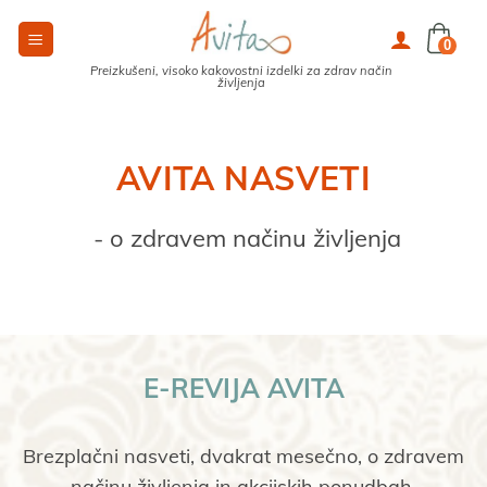
Skoči
na
0
vsebino
Preizkušeni, visoko kakovostni izdelki za zdrav način
življenja
AVITA NASVETI
 - o zdravem načinu življenja
E-REVIJA AVITA
Brezplačni nasveti, dvakrat mesečno, o zdravem
načinu življenja in akcijskih ponudbah.