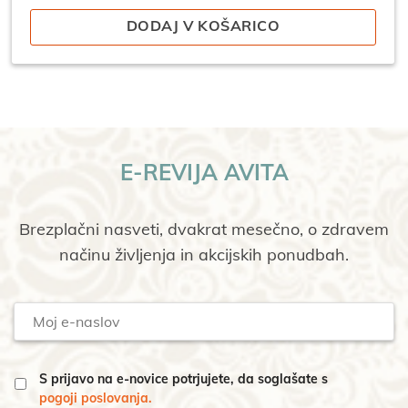
je
je:
bila:
58,91 €.
DODAJ V KOŠARICO
65,45 €.
E-REVIJA AVITA
Brezplačni nasveti, dvakrat mesečno, o zdravem
načinu življenja in akcijskih ponudbah.
Moj
e-
naslov
S prijavo na e-novice potrjujete, da soglašate s
pogoji poslovanja.