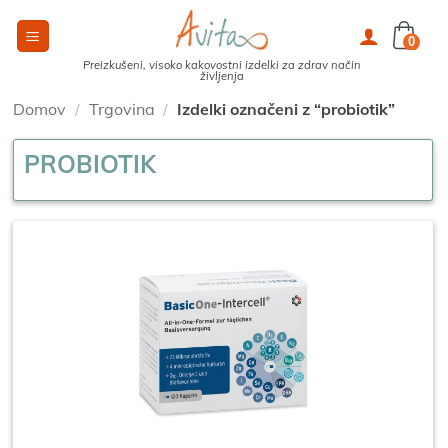
Skoči
na
0
vsebino
Preizkušeni, visoko kakovostni izdelki za zdrav način
življenja
Domov
/
Trgovina
/
Izdelki označeni z “probiotik”
PROBIOTIK