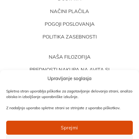
NAČINI PLAČILA
POGOJI POSLOVANJA
POLITIKA ZASEBNOSTI
NAŠA FILOZOFIJA
PREDNOSTI NAKUPA NA AVITA.SI
Upravljanje soglasja
MNENJA STRANK
Spletna stran uporablja piškotke za zagotavljanje delovanja strani, analizo
MNENJA TERAPEVTOV
obiska in izboljšanje uporabniške izkušnje.
Z nadaljnjo uporabo spletne strani se strinjate z uporabo piškotkov.
MOŽNOSTI PLAČILA
Sprejmi
Po povzetju