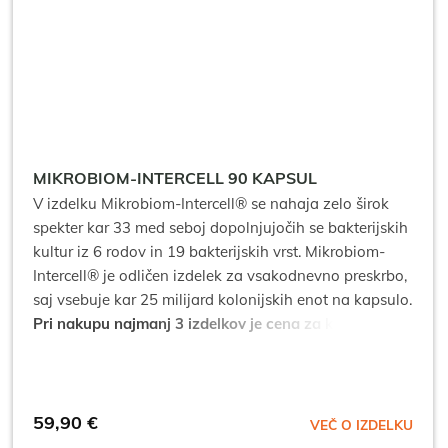
MIKROBIOM-INTERCELL 90 KAPSUL
V izdelku Mikrobiom-Intercell® se nahaja zelo širok
spekter kar 33 med seboj dopolnjujočih se bakterijskih
kultur iz 6 rodov in 19 bakterijskih vrst. Mikrobiom-
Intercell® je odličen izdelek za vsakodnevno preskrbo,
saj vsebuje kar 25 milijard kolonijskih enot na kapsulo.
Pri nakupu najmanj 3 izdelkov je cena za kos: 53,91
€*
*popusti se ne seštevajo.
59,90
€
VEČ O IZDELKU