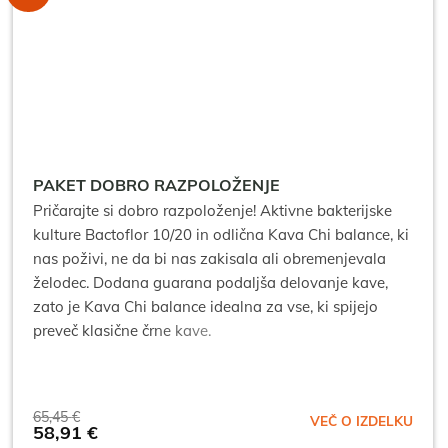
PAKET DOBRO RAZPOLOŽENJE
Pričarajte si dobro razpoloženje! Aktivne bakterijske
kulture Bactoflor 10/20 in odlična Kava Chi balance, ki
nas poživi, ne da bi nas zakisala ali obremenjevala
želodec. Dodana guarana podaljša delovanje kave,
zato je Kava Chi balance idealna za vse, ki spijejo
preveč klasične črne kave.
65,45
€
VEČ O IZDELKU
Izvirna
58,91
€
Trenutna
cena
cena