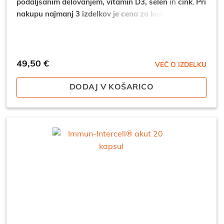
podaljšanim delovanjem, vitamin D3, selen
in
cink
.
Pri
nakupu najmanj 3 izdelkov je cena za kos: 44,55 €*
*popusti se ne seštevajo.
49,50
€
VEČ O IZDELKU
DODAJ V KOŠARICO