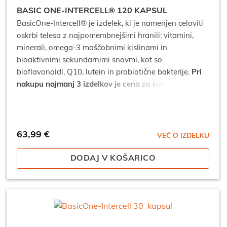
BASIC ONE-INTERCELL® 120 KAPSUL
BasicOne-Intercell® je izdelek, ki je namenjen celoviti
oskrbi telesa z najpomembnejšimi hranili: vitamini,
minerali, omega-3 maščobnimi kislinami in
bioaktivnimi sekundarnimi snovmi, kot so
bioflavonoidi, Q10, lutein in probiotične bakterije.
Pri
nakupu najmanj 3 izdelkov je cena za kos: 57,59 €*
*popusti se ne seštevajo.
63,99
€
VEČ O IZDELKU
DODAJ V KOŠARICO