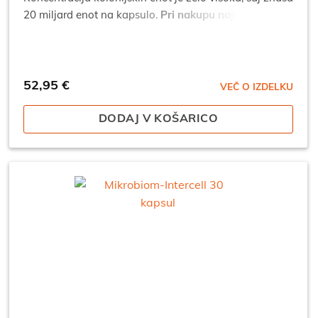
20 miljard enot na kapsulo.
Pri nakupu najmanj 3
izdelkov je cena za kos: 47,66 €*
*popusti se ne
seštevajo.
52,95
€
VEČ O IZDELKU
DODAJ V KOŠARICO