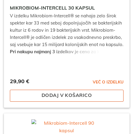
MIKROBIOM-INTERCELL 30 KAPSUL
V izdelku Mikrobiom-Intercell® se nahaja zelo širok
spekter kar 33 med seboj dopolnjujočih se bakterijskih
kultur iz 6 rodov in 19 bakterijskih vrst. Mikrobiom-
Intercell® je odličen izdelek za vsakodnevno preskrbo,
saj vsebuje kar 15 milijard kolonijskih enot na kapsulo.
Pri nakupu najmanj 3 izdelkov je cena za kos: 26,91
€*
*popusti se ne seštevajo.
29,90
€
VEČ O IZDELKU
DODAJ V KOŠARICO