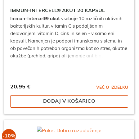
IMMUN-INTERCELL® AKUT 20 KAPSUL
Immun-Intercell® akut
vsebuje 10 različnih aktivnih
bakterijskih kultur, vitamin C s podaljšanim
delovanjem, vitamin D, cink in selen - v samo eni
kapsuli. Namenjen je podpori imunskemu sistemu in
ob povečanih potrebah organizma kot so stres, akutne
okužbe (prehlad, gripa) ali jemanje antibiotikov.
Pri
nakupu najmanj 3 izdelkov je cena za kos: 18,86 €*
*popusti se ne seštevajo.
20,95
€
VEČ O IZDELKU
DODAJ V KOŠARICO
-10%