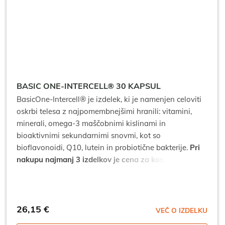
BASIC ONE-INTERCELL® 30 KAPSUL
BasicOne-Intercell® je izdelek, ki je namenjen celoviti
oskrbi telesa z najpomembnejšimi hranili: vitamini,
minerali, omega-3 maščobnimi kislinami in
bioaktivnimi sekundarnimi snovmi, kot so
bioflavonoidi, Q10, lutein in probiotične bakterije.
Pri
nakupu najmanj 3 izdelkov je cena za kos: 23,54 €*
*popusti se ne seštevajo.
26,15
€
VEČ O IZDELKU