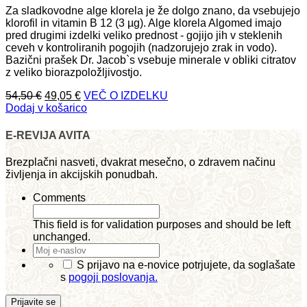
Za sladkovodne alge klorela je že dolgo znano, da vsebujejo
klorofil in vitamin B 12 (3 µg). Alge klorela Algomed imajo
pred drugimi izdelki veliko prednost - gojijo jih v steklenih
ceveh v kontroliranih pogojih (nadzorujejo zrak in vodo).
Bazični prašek Dr. Jacob`s vsebuje minerale v obliki citratov
z veliko biorazpoložljivostjo.
Izvirna
Trenutna
54,50
€
49,05
€
VEČ O IZDELKU
cena
cena
Dodaj v košarico
je
je:
bila:
49,05 €.
E-REVIJA AVITA
54,50 €.
Brezplačni nasveti, dvakrat mesečno, o zdravem načinu
življenja in akcijskih ponudbah.
Comments
This field is for validation purposes and should be left
unchanged.
Moj
e-
*
S prijavo na e-novice potrjujete, da soglašate
naslov
*
s
pogoji poslovanja.