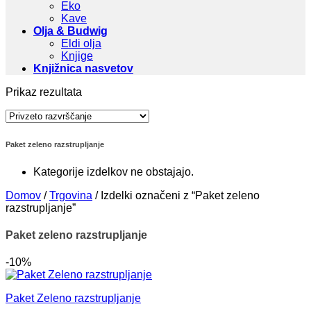
Eko
Kave
Olja & Budwig
Eldi olja
Knjige
Knjižnica nasvetov
Prikaz rezultata
Paket zeleno razstrupljanje
Kategorije izdelkov ne obstajajo.
Domov
/
Trgovina
/
Izdelki označeni z “Paket zeleno
razstrupljanje”
Paket zeleno razstrupljanje
-10%
Paket Zeleno razstrupljanje