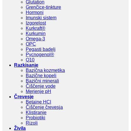
Glutation
Grenčice-tinkture
Hormoni
Imunski sistem
Izgorelost
Kurkraft®
Kurkumin
Omega-3
OPC
Pegasti badelj
Pycnogenol®
Q10
Razkisanje
Bazična kozmetika
Bazične kopeli
Bazični minerali
Čiščenje vode
Merjenje pH
Črevesje
Betaine HCl
Čiščenje črevesja
Klistiranje
Probiotiki
Rizoli
Živila