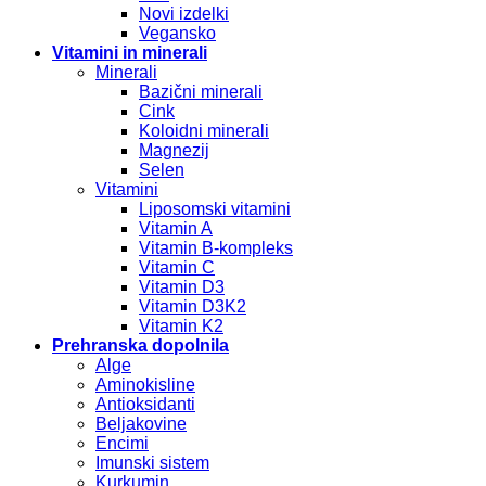
Novi izdelki
Vegansko
Vitamini in minerali
Minerali
Bazični minerali
Cink
Koloidni minerali
Magnezij
Selen
Vitamini
Liposomski vitamini
Vitamin A
Vitamin B-kompleks
Vitamin C
Vitamin D3
Vitamin D3K2
Vitamin K2
Prehranska dopolnila
Alge
Aminokisline
Antioksidanti
Beljakovine
Encimi
Imunski sistem
Kurkumin