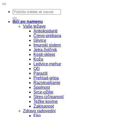
Išči:
Išči po namenu
Vaše težave
Antioksidanti
Črevo-prebava
Glivice
Imunski sistem
Jetra-žolčnik
Kosti-sklepi
Koža
Ledvice-mehur
Oči
Paraziti
Prehlad-gripa
Razstrupljanje
Spolnost
Srce-ožilje
Stres-izčrpanost
Težke kovine
Zakisanost
Zdravo radovedni
Eko