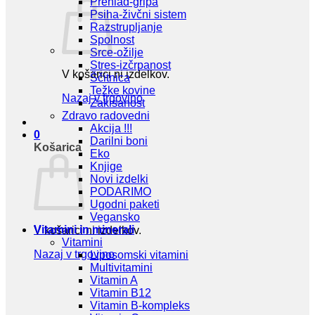
Prehlad-gripa
Psiha-živčni sistem
Razstrupljanje
Spolnost
Srce-ožilje
Stres-izčrpanost
V košarici ni izdelkov.
Ščitnica
Težke kovine
Nazaj v trgovino
Zakisanost
Zdravo radovedni
Akcija !!!
0
Darilni boni
Košarica
Eko
Knjige
Novi izdelki
PODARIMO
Ugodni paketi
Vegansko
Vitamini in minerali
V košarici ni izdelkov.
Vitamini
Nazaj v trgovino
Liposomski vitamini
Multivitamini
Vitamin A
Vitamin B12
Vitamin B-kompleks