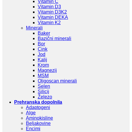
Vitamin C
Vitamin D3
Vitamin D3K2
Vitamin DEKA
Vitamin K2
Minerali
Baker
Bazični minerali
Bor
Cink
Jod
Kalij
Krom
Magnezij
MSM
Oligoscan minerali
Selen
Silicij
Železo
Prehranska dopolnila
Adaptogeni
Alge
Aminokisline
Beljakovine
Encimi