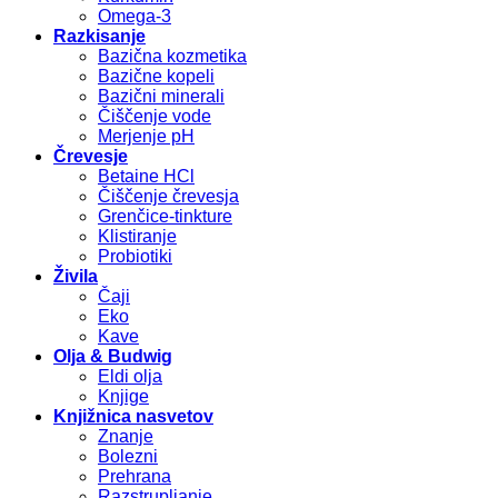
Omega-3
Razkisanje
Bazična kozmetika
Bazične kopeli
Bazični minerali
Čiščenje vode
Merjenje pH
Črevesje
Betaine HCl
Čiščenje črevesja
Grenčice-tinkture
Klistiranje
Probiotiki
Živila
Čaji
Eko
Kave
Olja & Budwig
Eldi olja
Knjige
Knjižnica nasvetov
Znanje
Bolezni
Prehrana
Razstrupljanje