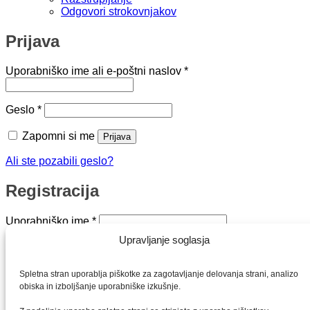
Odgovori strokovnjakov
Prijava
Zahtevano
Uporabniško ime ali e-poštni naslov
*
Zahtevano
Geslo
*
Zapomni si me
Prijava
Ali ste pozabili geslo?
Registracija
Zahtevano
Uporabniško ime
*
Upravljanje soglasja
Zahtevano
E-poštni naslov
*
Zahtevano
Geslo
*
Spletna stran uporablja piškotke za zagotavljanje delovanja strani, analizo
obiska in izboljšanje uporabniške izkušnje.
Vaši osebni podatki bodo služili za izboljšavo vaše
uporabniške izkušnje na naši spletni strani, za upravljanje