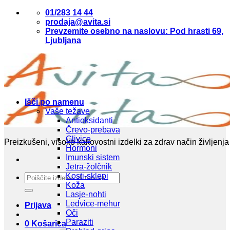
Skoči
01/283 14 44
na
prodaja@avita.si
vsebino
Prevzemite osebno na naslovu: Pod hrasti 69,
Ljubljana
Išči po namenu
Vaše težave
Antioksidanti
Črevo-prebava
Glivice
Preizkušeni, visoko kakovostni izdelki za zdrav način življenja
Hormoni
Imunski sistem
Jetra-žolčnik
Kosti-sklepi
Išči:
Koža
Lasje-nohti
Ledvice-mehur
Prijava
Oči
Paraziti
0
Košarica