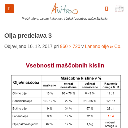
Skoči
na
vsebino
Preizkušeni, visoko kakovostni izdelki za zdrav način življenja
Olja predelava 3
Objavljeno
10. 12. 2017
pri
960 × 720
v
Laneno olje & Co.