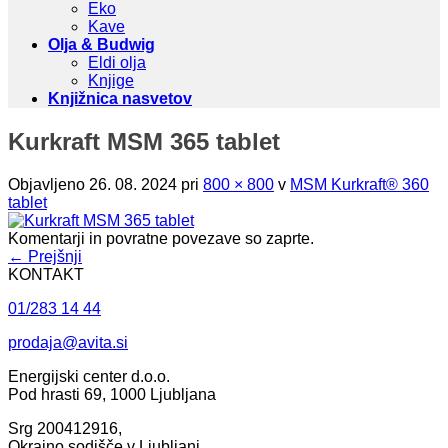
Eko
Kave
Olja & Budwig
Eldi olja
Knjige
Knjižnica nasvetov
Kurkraft MSM 365 tablet
Objavljeno
26. 08. 2024
pri
800 × 800
v
MSM Kurkraft® 360
tablet
Komentarji in povratne povezave so zaprte.
←
Prejšnji
KONTAKT
01/283 14 44
prodaja@avita.si
Energijski center d.o.o.
Pod hrasti 69, 1000 Ljubljana
Srg 200412916,
Okrajno sodišče v Ljubljani