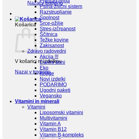
Prehlad-gripa
Nazaj v trgovino
Psiha-živčni sistem
Razstrupljanje
Spolnost
Srce-ožilje
Košarica
Stres-izčrpanost
Ščitnica
Težke kovine
Zakisanost
Zdravo radovedni
Akcija !!!
V košarici ni izdelkov.
Darilni boni
Eko
Nazaj v trgovino
Knjige
Novi izdelki
PODARIMO
Ugodni paketi
Vegansko
Vitamini in minerali
Vitamini
Liposomski vitamini
Multivitamini
Vitamin A
Vitamin B12
Vitamin B-kompleks