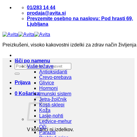
Skoči
01/283 14 44
na
prodaja@avita.si
vsebino
Prevzemite osebno na naslovu: Pod hrasti 69,
Ljubljana
Preizkušeni, visoko kakovostni izdelki za zdrav način življenja
Išči po namenu
Išči:
Vaše težave
Antioksidanti
Črevo-prebava
Prijava
Glivice
Hormoni
0
Košarica
Imunski sistem
Jetra-žolčnik
Kosti-sklepi
Koža
Lasje-nohti
Ledvice-mehur
Oči
V košarici ni izdelkov.
Paraziti