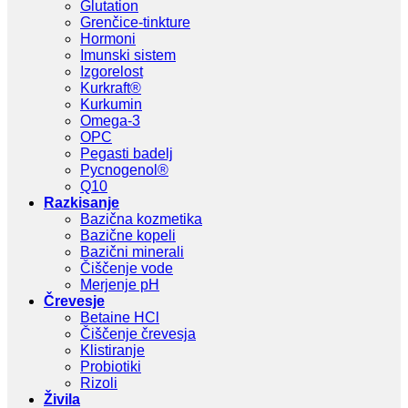
Glutation
Grenčice-tinkture
Hormoni
Imunski sistem
Izgorelost
Kurkraft®
Kurkumin
Omega-3
OPC
Pegasti badelj
Pycnogenol®
Q10
Razkisanje
Bazična kozmetika
Bazične kopeli
Bazični minerali
Čiščenje vode
Merjenje pH
Črevesje
Betaine HCl
Čiščenje črevesja
Klistiranje
Probiotiki
Rizoli
Živila