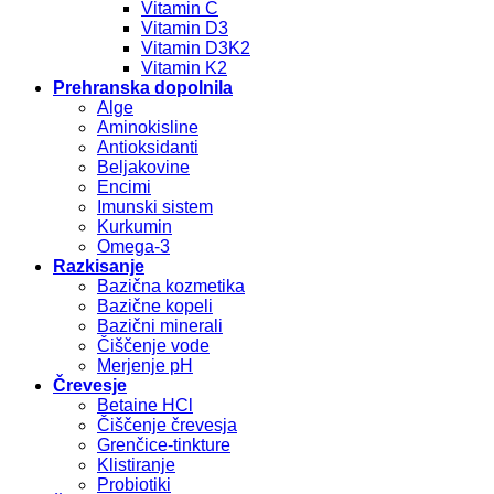
Vitamin C
Vitamin D3
Vitamin D3K2
Vitamin K2
Prehranska dopolnila
Alge
Aminokisline
Antioksidanti
Beljakovine
Encimi
Imunski sistem
Kurkumin
Omega-3
Razkisanje
Bazična kozmetika
Bazične kopeli
Bazični minerali
Čiščenje vode
Merjenje pH
Črevesje
Betaine HCl
Čiščenje črevesja
Grenčice-tinkture
Klistiranje
Probiotiki