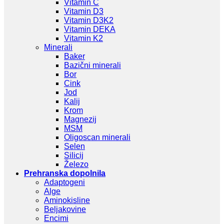
Vitamin C
Vitamin D3
Vitamin D3K2
Vitamin DEKA
Vitamin K2
Minerali
Baker
Bazični minerali
Bor
Cink
Jod
Kalij
Krom
Magnezij
MSM
Oligoscan minerali
Selen
Silicij
Železo
Prehranska dopolnila
Adaptogeni
Alge
Aminokisline
Beljakovine
Encimi