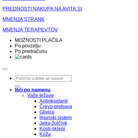
PREDNOSTI NAKUPA NA AVITA.SI
MNENJA STRANK
MNENJA TERAPEVTOV
MOŽNOSTI PLAČILA
Po povzetju
Po predračunu
Išči:
Išči po namenu
Vaše težave
Antioksidanti
Črevo-prebava
Glivice
Imunski sistem
Jetra-žolčnik
Kosti-sklepi
Koža