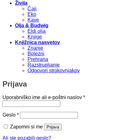
Živila
Čaji
Eko
Kave
Olja & Budwig
Eldi olja
Knjige
Knjižnica nasvetov
Znanje
Bolezni
Prehrana
Razstrupljanje
Odgovori strokovnjakov
Prijava
Zahtevano
Uporabniško ime ali e-poštni naslov
*
Zahtevano
Geslo
*
Zapomni si me
Prijava
Ali ste pozabili geslo?