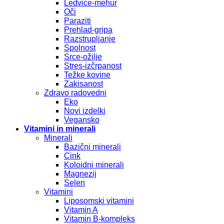
Ledvice-mehur
Oči
Paraziti
Prehlad-gripa
Razstrupljanje
Spolnost
Srce-ožilje
Stres-izčrpanost
Težke kovine
Zakisanost
Zdravo radovedni
Eko
Novi izdelki
Vegansko
Vitamini in minerali
Minerali
Bazični minerali
Cink
Koloidni minerali
Magnezij
Selen
Vitamini
Liposomski vitamini
Vitamin A
Vitamin B-kompleks