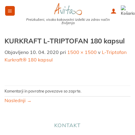
Skoči
na
vsebino
Preizkušeni, visoko kakovostni izdelki za zdrav način
življenja
KURKRAFT L-TRIPTOFAN 180 kapsul
Objavljeno
10. 04. 2020
pri
1500 × 1500
v
L-Triptofan
Kurkraft® 180 kapsul
Komentarji in povratne povezave so zaprte.
Naslednji
→
KONTAKT