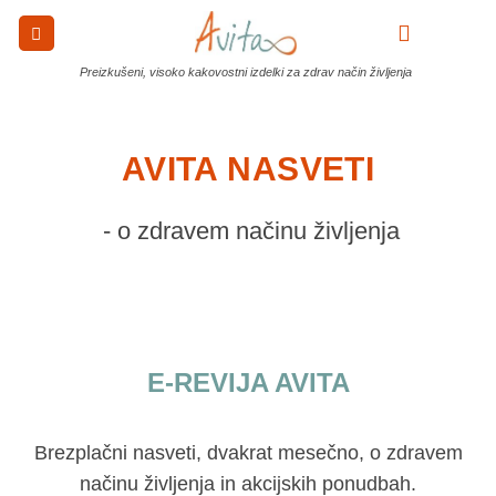
Skoči
na
0
vsebino
Preizkušeni, visoko kakovostni izdelki za zdrav način življenja
AVITA NASVETI
 - o zdravem načinu življenja
E-REVIJA AVITA
Brezplačni nasveti, dvakrat mesečno, o zdravem
načinu življenja in akcijskih ponudbah.