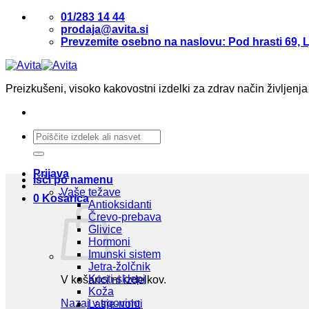
Skoči
01/283 14 44
na
prodaja@avita.si
vsebino
Prevzemite osebno na naslovu: Pod hrasti 69, L
Preizkušeni, visoko kakovostni izdelki za zdrav način življenja
Išči:
Prijava
Išči po namenu
Vaše težave
0
Košarica
Antioksidanti
Črevo-prebava
Glivice
Hormoni
Imunski sistem
Jetra-žolčnik
Kosti-sklepi
V košarici ni izdelkov.
Koža
Nazaj v trgovino
Lasje-nohti