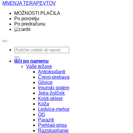
MNENJA TERAPEVTOV
MOŽNOSTI PLAČILA
Po povzetju
Po predračunu
Išči:
Išči po namenu
Vaše težave
Antioksidanti
Črevo-prebava
Glivice
Imunski sistem
Jetra-žolčnik
Kosti-sklepi
Koža
Ledvice-mehur
Oči
Paraziti
Prehlad-gripa
Razstrupljanje