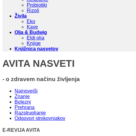
Probiotiki
Rizoli
Živila
Eko
Kave
Olja & Budwig
Eldi olja
Knjige
Knjižnica nasvetov
AVITA NASVETI
- o zdravem načinu življenja
Najnovejši
Znanje
Bolezni
Prehrana
Razstrupljanje
Odgovori strokovnjakov
E-REVIJA AVITA