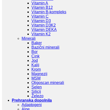
Vitamin A
Vitamin B12
Vitamin B-kompleks
Vitamin C
Vitamin D3
Vitamin D3K2
Vitamin DEKA
Vitamin K2
Minerali
Baker
Bazični minerali
Bor
Cink
Jod
Kalij
Krom
Magnezij
MSM
Oligoscan minerali
Selen
Silicij
Železo
Prehranska dopolnila
Adaptogeni
Alge