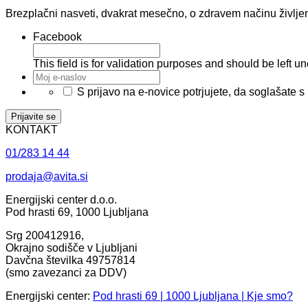
Brezplačni nasveti, dvakrat mesečno, o zdravem načinu življen
Facebook
This field is for validation purposes and should be left 
Moj
e-
*
S prijavo na e-novice potrjujete, da soglašate s
naslov
*
KONTAKT
01/283 14 44
prodaja@avita.si
Energijski center d.o.o.
Pod hrasti 69, 1000 Ljubljana
Srg 200412916,
Okrajno sodišče v Ljubljani
Davčna številka 49757814
(smo zavezanci za DDV)
Energijski center:
Pod hrasti 69 | 1000 Ljubljana | Kje smo?