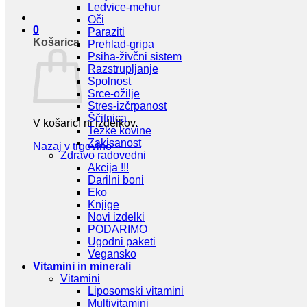
Ledvice-mehur
Oči
0
Paraziti
Košarica
Prehlad-gripa
Psiha-živčni sistem
Razstrupljanje
Spolnost
Srce-ožilje
Stres-izčrpanost
Ščitnica
V košarici ni izdelkov.
Težke kovine
Zakisanost
Nazaj v trgovino
Zdravo radovedni
Akcija !!!
Darilni boni
Eko
Knjige
Novi izdelki
PODARIMO
Ugodni paketi
Vegansko
Vitamini in minerali
Vitamini
Liposomski vitamini
Multivitamini