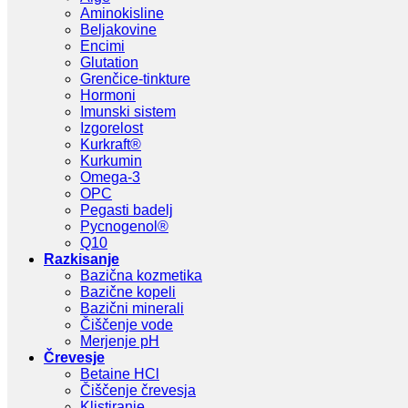
Aminokisline
Beljakovine
Encimi
Glutation
Grenčice-tinkture
Hormoni
Imunski sistem
Izgorelost
Kurkraft®
Kurkumin
Omega-3
OPC
Pegasti badelj
Pycnogenol®
Q10
Razkisanje
Bazična kozmetika
Bazične kopeli
Bazični minerali
Čiščenje vode
Merjenje pH
Črevesje
Betaine HCl
Čiščenje črevesja
Klistiranje