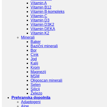
Vitamin A
Vitamin B12
Vitamin B-kompleks
Vitamin C
Vitamin D3
Vitamin D3K2
Vitamin DEKA
Vitamin K2
Minerali
Baker
Bazični minerali
Bor
Cink
Jod
Kalij
Krom
Magnezij
MSM
Oligoscan minerali
Selen
Silicij
Železo
Prehranska dopolnila
Adaptogeni
Alge