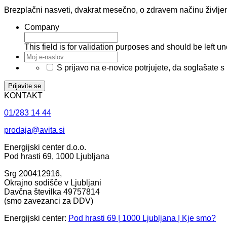
Brezplačni nasveti, dvakrat mesečno, o zdravem načinu življen
Company
This field is for validation purposes and should be left 
Moj
e-
*
S prijavo na e-novice potrjujete, da soglašate s
naslov
*
KONTAKT
01/283 14 44
prodaja@avita.si
Energijski center d.o.o.
Pod hrasti 69, 1000 Ljubljana
Srg 200412916,
Okrajno sodišče v Ljubljani
Davčna številka 49757814
(smo zavezanci za DDV)
Energijski center:
Pod hrasti 69 | 1000 Ljubljana | Kje smo?