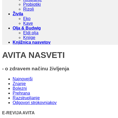
Probiotiki
Rizoli
Živila
Eko
Kave
Olja & Budwig
Eldi olja
Knjige
Knjižnica nasvetov
AVITA NASVETI
- o zdravem načinu življenja
Najnovejši
Znanje
Bolezni
Prehrana
Razstrupljanje
Odgovori strokovnjakov
E-REVIJA AVITA