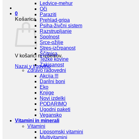
Ledvice-mehur
Oči
0
Paraziti
Košarica
Prehlad-gripa
Psiha-živčni sistem
Razstrupljanje
Spolnost
Srce-ožilje
Stres-izčrpanost
Ščitnica
V košarici ni izdelkov.
Težke kovine
Zakisanost
Nazaj v trgovino
Zdravo radovedni
Akcija !!!
Darilni boni
Eko
Knjige
Novi izdelki
PODARIMO
Ugodni paketi
Vegansko
Vitamini in minerali
Vitamini
Liposomski vitamini
Multivitamini