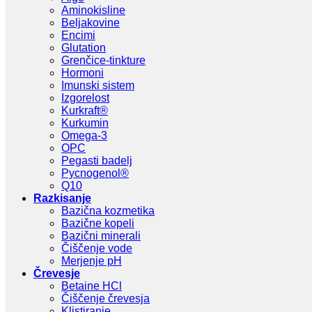
Aminokisline
Beljakovine
Encimi
Glutation
Grenčice-tinkture
Hormoni
Imunski sistem
Izgorelost
Kurkraft®
Kurkumin
Omega-3
OPC
Pegasti badelj
Pycnogenol®
Q10
Razkisanje
Bazična kozmetika
Bazične kopeli
Bazični minerali
Čiščenje vode
Merjenje pH
Črevesje
Betaine HCl
Čiščenje črevesja
Klistiranje