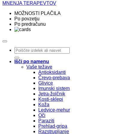
MNENJA TERAPEVTOV
MOŽNOSTI PLAČILA
Po povzetju
Po predračunu
Išči:
Išči po namenu
Vaše težave
Antioksidanti
Črevo-prebava
Glivice
Imunski sistem
Jetra-žolčnik
Kosti-sklepi
Koža
Ledvice-mehur
Oči
Paraziti
Prehlad-gripa
Razstrupljanje