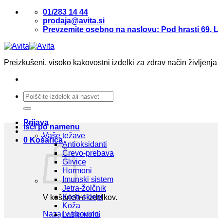
Skoči
01/283 14 44
na
prodaja@avita.si
vsebino
Prevzemite osebno na naslovu: Pod hrasti 69, L
Preizkušeni, visoko kakovostni izdelki za zdrav način življenja
Išči:
Prijava
Išči po namenu
Vaše težave
0
Košarica
Antioksidanti
Črevo-prebava
Glivice
Hormoni
Imunski sistem
Jetra-žolčnik
Kosti-sklepi
V košarici ni izdelkov.
Koža
Nazaj v trgovino
Lasje-nohti