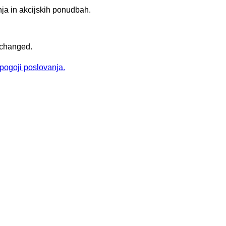
ja in akcijskih ponudbah.
unchanged.
pogoji poslovanja.