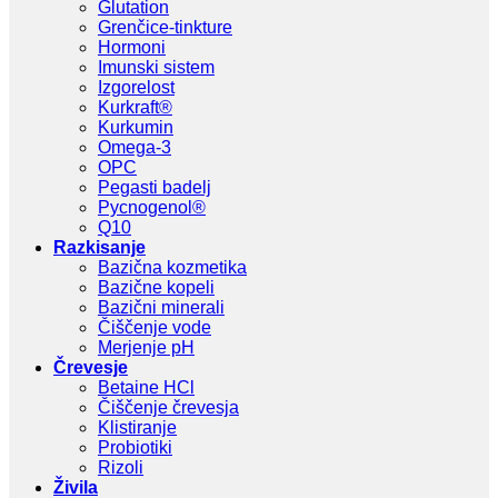
Glutation
Grenčice-tinkture
Hormoni
Imunski sistem
Izgorelost
Kurkraft®
Kurkumin
Omega-3
OPC
Pegasti badelj
Pycnogenol®
Q10
Razkisanje
Bazična kozmetika
Bazične kopeli
Bazični minerali
Čiščenje vode
Merjenje pH
Črevesje
Betaine HCl
Čiščenje črevesja
Klistiranje
Probiotiki
Rizoli
Živila