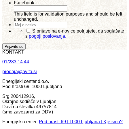
Facebook
This field is for validation purposes and should be left
unchanged.
Moj
e-
*
S prijavo na e-novice potrjujete, da soglašate
naslov
*
s
pogoji poslovanja.
KONTAKT
01/283 14 44
prodaja@avita.si
Energijski center d.o.o.
Pod hrasti 69, 1000 Ljubljana
Srg 200412916,
Okrajno sodišče v Ljubljani
Davčna številka 49757814
(smo zavezanci za DDV)
Energijski center:
Pod hrasti 69 | 1000 Ljubljana | Kje smo?