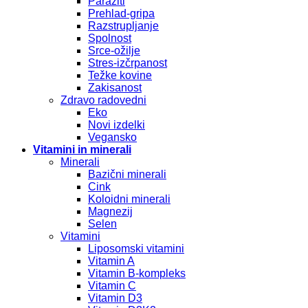
Paraziti
Prehlad-gripa
Razstrupljanje
Spolnost
Srce-ožilje
Stres-izčrpanost
Težke kovine
Zakisanost
Zdravo radovedni
Eko
Novi izdelki
Vegansko
Vitamini in minerali
Minerali
Bazični minerali
Cink
Koloidni minerali
Magnezij
Selen
Vitamini
Liposomski vitamini
Vitamin A
Vitamin B-kompleks
Vitamin C
Vitamin D3