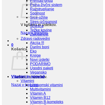
Prehlad-gripa
Psiha-živčni sistem
Razstrupljanje
Spolnost
Srce-ožilje
Stres-izčrpanost
V košarici ni izdelkov.
Ščitnica
Težke kovine
Nazaj v trgovino
Zakisanost
Zdravo radovedni
Akcija !!!
0
Darilni boni
Košarica
Eko
Knjige
Novi izdelki
PODARIMO
Ugodni paketi
Vegansko
Vitamini in minerali
V košarici ni izdelkov.
Vitamini
Nazaj v trgovino
Liposomski vitamini
Multivitamini
Vitamin A
Vitamin B12
Vitamin B-kompleks