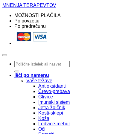
MNENJA TERAPEVTOV
MOŽNOSTI PLAČILA
Po povzetju
Po predračunu
Išči:
Išči po namenu
Vaše težave
Antioksidanti
Črevo-prebava
Glivice
Imunski sistem
Jetra-žolčnik
Kosti-sklepi
Koža
Ledvice-mehur
Oči