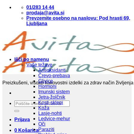
Skoči
01/283 14 44
na
prodaja@avita.si
vsebino
Prevzemite osebno na naslovu: Pod hrasti 69,
Ljubljana
Išči po namenu
Vaše težave
Antioksidanti
Črevo-prebava
Glivice
Preizkušeni, visoko kakovostni izdelki za zdrav način življenja
Hormoni
Imunski sistem
Jetra-žolčnik
Kosti-sklepi
Išči:
Koža
Lasje-nohti
Ledvice-mehur
Prijava
Oči
Paraziti
0
Košarica