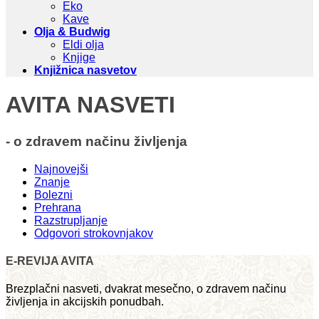
Eko
Kave
Olja & Budwig
Eldi olja
Knjige
Knjižnica nasvetov
AVITA NASVETI
- o zdravem načinu življenja
Najnovejši
Znanje
Bolezni
Prehrana
Razstrupljanje
Odgovori strokovnjakov
E-REVIJA AVITA
Brezplačni nasveti, dvakrat mesečno, o zdravem načinu
življenja in akcijskih ponudbah.