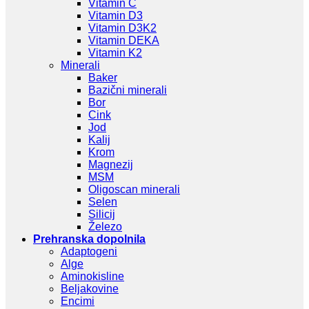
Vitamin C
Vitamin D3
Vitamin D3K2
Vitamin DEKA
Vitamin K2
Minerali
Baker
Bazični minerali
Bor
Cink
Jod
Kalij
Krom
Magnezij
MSM
Oligoscan minerali
Selen
Silicij
Železo
Prehranska dopolnila
Adaptogeni
Alge
Aminokisline
Beljakovine
Encimi