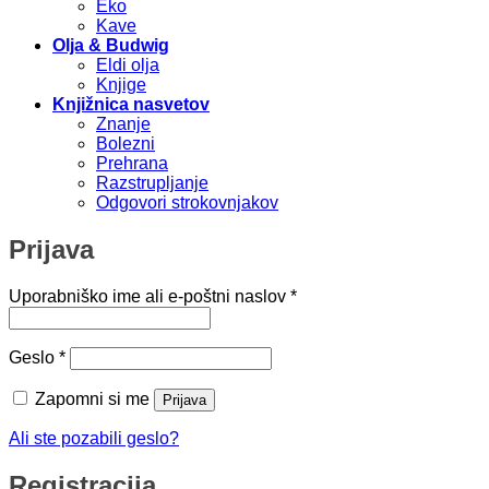
Eko
Kave
Olja & Budwig
Eldi olja
Knjige
Knjižnica nasvetov
Znanje
Bolezni
Prehrana
Razstrupljanje
Odgovori strokovnjakov
Prijava
Zahtevano
Uporabniško ime ali e-poštni naslov
*
Zahtevano
Geslo
*
Zapomni si me
Prijava
Ali ste pozabili geslo?
Registracija