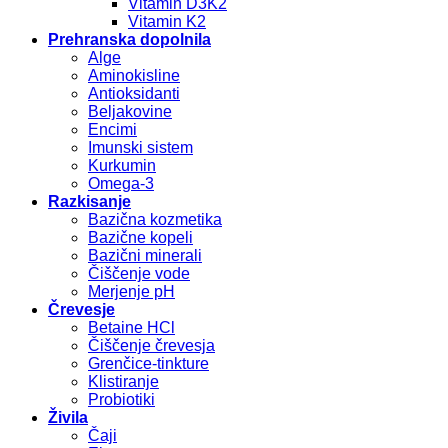
Vitamin D3K2
Vitamin K2
Prehranska dopolnila
Alge
Aminokisline
Antioksidanti
Beljakovine
Encimi
Imunski sistem
Kurkumin
Omega-3
Razkisanje
Bazična kozmetika
Bazične kopeli
Bazični minerali
Čiščenje vode
Merjenje pH
Črevesje
Betaine HCl
Čiščenje črevesja
Grenčice-tinkture
Klistiranje
Probiotiki
Živila
Čaji