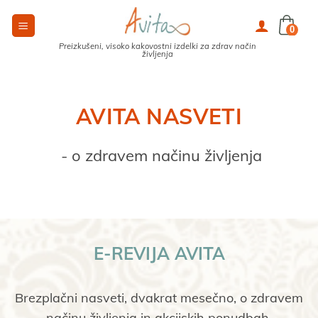
Skoči
na
0
vsebino
Preizkušeni, visoko kakovostni izdelki za zdrav način
življenja
AVITA NASVETI
 - o zdravem načinu življenja
E-REVIJA AVITA
Brezplačni nasveti, dvakrat mesečno, o zdravem
načinu življenja in akcijskih ponudbah.