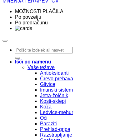
MNENJA TERAPEVTOV
MOŽNOSTI PLAČILA
Po povzetju
Po predračunu
Išči:
Išči po namenu
Vaše težave
Antioksidanti
Črevo-prebava
Glivice
Imunski sistem
Jetra-žolčnik
Kosti-sklepi
Koža
Ledvice-mehur
Oči
Paraziti
Prehlad-gripa
Razstrupljanje