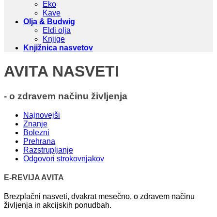
Eko
Kave
Olja & Budwig
Eldi olja
Knjige
Knjižnica nasvetov
AVITA NASVETI
- o zdravem načinu življenja
Najnovejši
Znanje
Bolezni
Prehrana
Razstrupljanje
Odgovori strokovnjakov
E-REVIJA AVITA
Brezplačni nasveti, dvakrat mesečno, o zdravem načinu
življenja in akcijskih ponudbah.