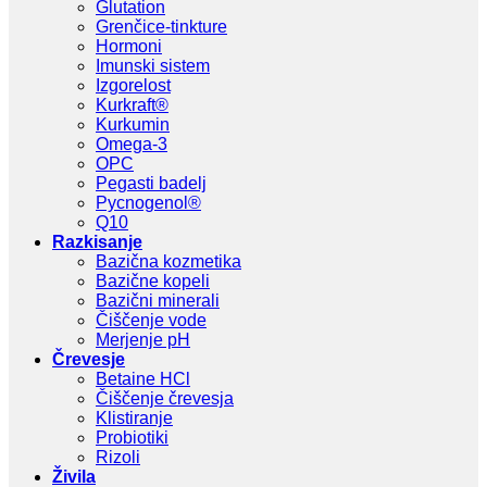
Glutation
Grenčice-tinkture
Hormoni
Imunski sistem
Izgorelost
Kurkraft®
Kurkumin
Omega-3
OPC
Pegasti badelj
Pycnogenol®
Q10
Razkisanje
Bazična kozmetika
Bazične kopeli
Bazični minerali
Čiščenje vode
Merjenje pH
Črevesje
Betaine HCl
Čiščenje črevesja
Klistiranje
Probiotiki
Rizoli
Živila