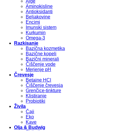
Alge
Aminokisline
Antioksidanti
Beljakovine
Encimi
Imunski sistem
Kurkumin
Omega-3
Razkisanje
Bazična kozmetika
Bazične kopeli
Bazični minerali
Čiščenje vode
Merjenje pH
Črevesje
Betaine HCl
Čiščenje črevesja
Grenčice-tinkture
Klistiranje
Probiotiki
Živila
Čaji
Eko
Kave
Olja & Budwig