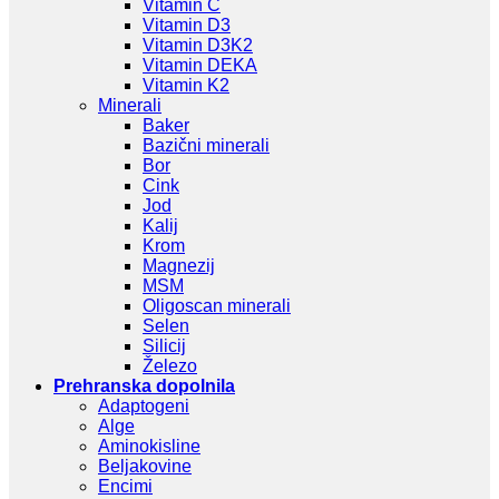
Vitamin C
Vitamin D3
Vitamin D3K2
Vitamin DEKA
Vitamin K2
Minerali
Baker
Bazični minerali
Bor
Cink
Jod
Kalij
Krom
Magnezij
MSM
Oligoscan minerali
Selen
Silicij
Železo
Prehranska dopolnila
Adaptogeni
Alge
Aminokisline
Beljakovine
Encimi