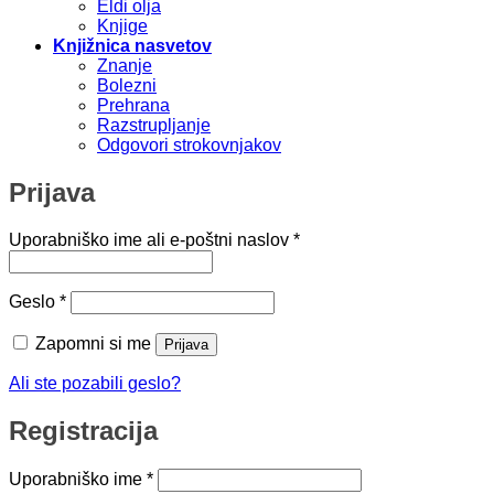
Eldi olja
Knjige
Knjižnica nasvetov
Znanje
Bolezni
Prehrana
Razstrupljanje
Odgovori strokovnjakov
Prijava
Zahtevano
Uporabniško ime ali e-poštni naslov
*
Zahtevano
Geslo
*
Zapomni si me
Prijava
Ali ste pozabili geslo?
Registracija
Zahtevano
Uporabniško ime
*