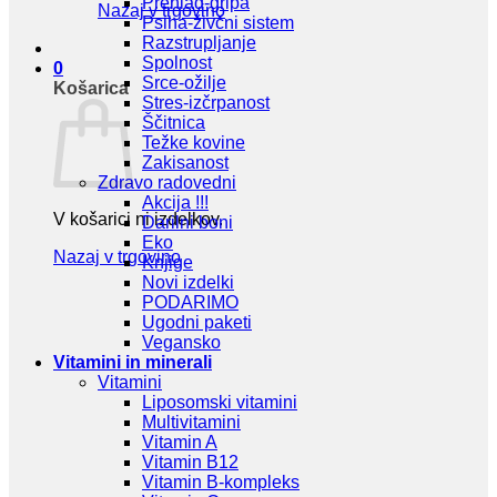
Prehlad-gripa
Nazaj v trgovino
Psiha-živčni sistem
Razstrupljanje
Spolnost
0
Srce-ožilje
Košarica
Stres-izčrpanost
Ščitnica
Težke kovine
Zakisanost
Zdravo radovedni
Akcija !!!
V košarici ni izdelkov.
Darilni boni
Eko
Nazaj v trgovino
Knjige
Novi izdelki
PODARIMO
Ugodni paketi
Vegansko
Vitamini in minerali
Vitamini
Liposomski vitamini
Multivitamini
Vitamin A
Vitamin B12
Vitamin B-kompleks