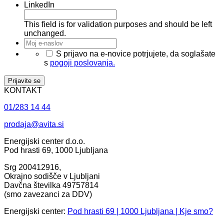
LinkedIn
This field is for validation purposes and should be left
unchanged.
Moj
e-
*
S prijavo na e-novice potrjujete, da soglašate
naslov
*
s
pogoji poslovanja.
KONTAKT
01/283 14 44
prodaja@avita.si
Energijski center d.o.o.
Pod hrasti 69, 1000 Ljubljana
Srg 200412916,
Okrajno sodišče v Ljubljani
Davčna številka 49757814
(smo zavezanci za DDV)
Energijski center:
Pod hrasti 69 | 1000 Ljubljana | Kje smo?