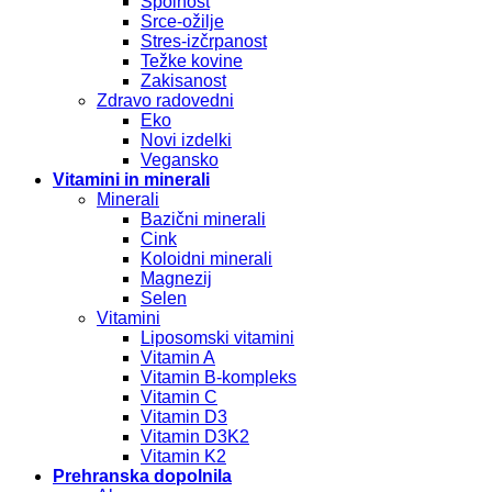
Spolnost
Srce-ožilje
Stres-izčrpanost
Težke kovine
Zakisanost
Zdravo radovedni
Eko
Novi izdelki
Vegansko
Vitamini in minerali
Minerali
Bazični minerali
Cink
Koloidni minerali
Magnezij
Selen
Vitamini
Liposomski vitamini
Vitamin A
Vitamin B-kompleks
Vitamin C
Vitamin D3
Vitamin D3K2
Vitamin K2
Prehranska dopolnila