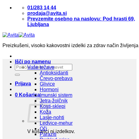
Skoči
01/283 14 44
na
prodaja@avita.si
vsebino
Prevzemite osebno na naslovu: Pod hrasti 69,
Ljubljana
Preizkušeni, visoko kakovostni izdelki za zdrav način življenja
Išči po namenu
Išči:
Vaše težave
Antioksidanti
Črevo-prebava
Prijava
Glivice
Hormoni
0
Košarica
Imunski sistem
Jetra-žolčnik
Kosti-sklepi
Koža
Lasje-nohti
Ledvice-mehur
Oči
V košarici ni izdelkov.
Paraziti