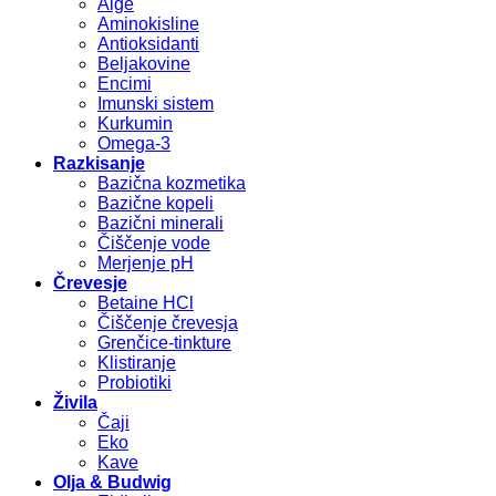
Alge
Aminokisline
Antioksidanti
Beljakovine
Encimi
Imunski sistem
Kurkumin
Omega-3
Razkisanje
Bazična kozmetika
Bazične kopeli
Bazični minerali
Čiščenje vode
Merjenje pH
Črevesje
Betaine HCl
Čiščenje črevesja
Grenčice-tinkture
Klistiranje
Probiotiki
Živila
Čaji
Eko
Kave
Olja & Budwig