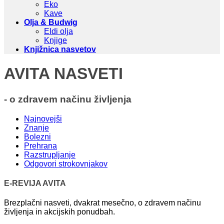
Eko
Kave
Olja & Budwig
Eldi olja
Knjige
Knjižnica nasvetov
AVITA NASVETI
- o zdravem načinu življenja
Najnovejši
Znanje
Bolezni
Prehrana
Razstrupljanje
Odgovori strokovnjakov
E-REVIJA AVITA
Brezplačni nasveti, dvakrat mesečno, o zdravem načinu
življenja in akcijskih ponudbah.