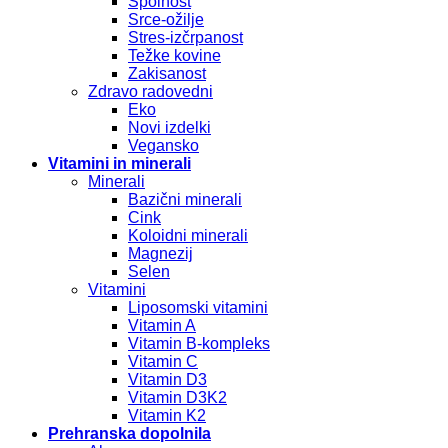
Spolnost
Srce-ožilje
Stres-izčrpanost
Težke kovine
Zakisanost
Zdravo radovedni
Eko
Novi izdelki
Vegansko
Vitamini in minerali
Minerali
Bazični minerali
Cink
Koloidni minerali
Magnezij
Selen
Vitamini
Liposomski vitamini
Vitamin A
Vitamin B-kompleks
Vitamin C
Vitamin D3
Vitamin D3K2
Vitamin K2
Prehranska dopolnila