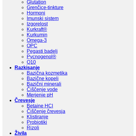
Glutation
Grenčice-tinkture
Hormoni
Imunski sistem
Izgorelost
Kurkraft®
Kurkumin
Omega-3
OPC
Pegasti badelj
Pycnogenol®
Q10
Razkisanje
Bazična kozmetika
Bazične kopeli
Bazični minerali
Čiščenje vode
Merjenje pH
Črevesje
Betaine HCl
Čiščenje črevesja
Klistiranje
Probiotiki
Rizoli
Živila