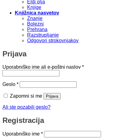
Eldi olja
Knjige
Knjižnica nasvetov
Znanje
Bolezni
Prehrana
Razstrupljanje
Odgovori strokovnjakov
Prijava
Zahtevano
Uporabniško ime ali e-poštni naslov
*
Zahtevano
Geslo
*
Zapomni si me
Prijava
Ali ste pozabili geslo?
Registracija
Zahtevano
Uporabniško ime
*