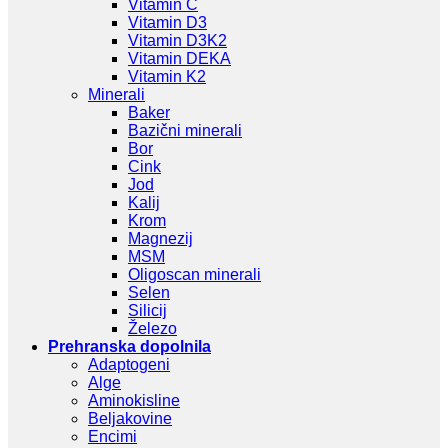
Vitamin C
Vitamin D3
Vitamin D3K2
Vitamin DEKA
Vitamin K2
Minerali
Baker
Bazični minerali
Bor
Cink
Jod
Kalij
Krom
Magnezij
MSM
Oligoscan minerali
Selen
Silicij
Železo
Prehranska dopolnila
Adaptogeni
Alge
Aminokisline
Beljakovine
Encimi