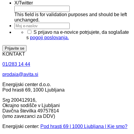
X/Twitter
This field is for validation purposes and should be left
unchanged.
Moj
e-
*
S prijavo na e-novice potrjujete, da soglašate
naslov
*
s
pogoji poslovanja.
KONTAKT
01/283 14 44
prodaja@avita.si
Energijski center d.o.o.
Pod hrasti 69, 1000 Ljubljana
Srg 200412916,
Okrajno sodišče v Ljubljani
Davčna številka 49757814
(smo zavezanci za DDV)
Energijski center:
Pod hrasti 69 | 1000 Ljubljana | Kje smo?