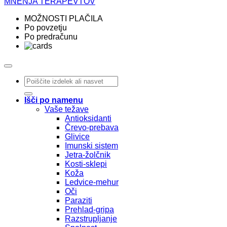
MNENJA TERAPEVTOV
MOŽNOSTI PLAČILA
Po povzetju
Po predračunu
Išči:
Išči po namenu
Vaše težave
Antioksidanti
Črevo-prebava
Glivice
Imunski sistem
Jetra-žolčnik
Kosti-sklepi
Koža
Ledvice-mehur
Oči
Paraziti
Prehlad-gripa
Razstrupljanje