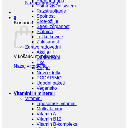
Prehlad-gripa
Nazaj v trgovino
Psiha-živčni sistem
Razstrupljanje
Spolnost
0
Srce-ožilje
Košarica
Stres-izčrpanost
Ščitnica
Težke kovine
Zakisanost
Zdravo radovedni
Akcija !!!
V košarici ni izdelkov.
Darilni boni
Eko
Nazaj v trgovino
Knjige
Novi izdelki
PODARIMO
Ugodni paketi
Vegansko
Vitamini in minerali
Vitamini
Liposomski vitamini
Multivitamini
Vitamin A
Vitamin B12
Vitamin B-kompleks