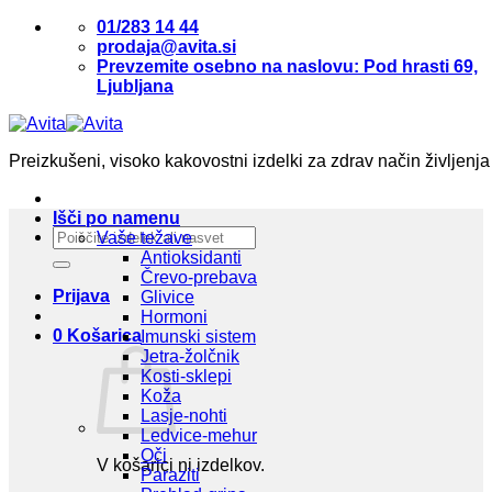
Skoči
01/283 14 44
na
prodaja@avita.si
vsebino
Prevzemite osebno na naslovu: Pod hrasti 69,
Ljubljana
Preizkušeni, visoko kakovostni izdelki za zdrav način življenja
Išči po namenu
Išči:
Vaše težave
Antioksidanti
Črevo-prebava
Prijava
Glivice
Hormoni
0
Košarica
Imunski sistem
Jetra-žolčnik
Kosti-sklepi
Koža
Lasje-nohti
Ledvice-mehur
Oči
V košarici ni izdelkov.
Paraziti