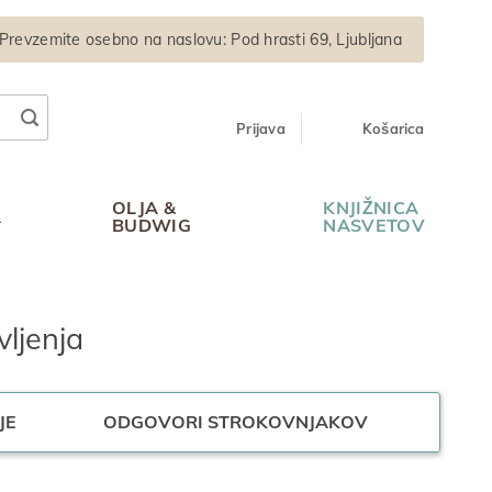
Prevzemite osebno na naslovu: Pod hrasti 69, Ljubljana
Prijava
Košarica
0
OLJA &
KNJIŽNICA
A
BUDWIG
NASVETOV
vljenja
JE
ODGOVORI STROKOVNJAKOV