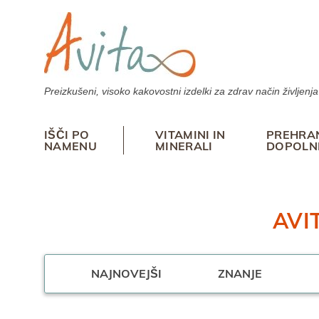
Skoči
na
vsebino
Preizkušeni, visoko kakovostni izdelki za zdrav način življenja
IŠČI PO
VITAMINI IN
PREHRA
NAMENU
MINERALI
DOPOLN
AVI
NAJNOVEJŠI
ZNANJE