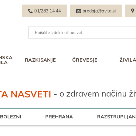
01/283 14 44
prodaja@avita.si
Išči:
NSKA
RAZKISANJE
ČREVESJE
ŽIVIL
ILA
TA NASVETI
 - o zdravem načinu ži
BOLEZNI
PREHRANA
RAZSTRUPLJAN