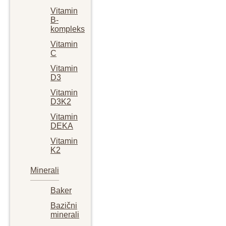
Vitamin
B-
kompleks
Vitamin
C
Vitamin
D3
Vitamin
D3K2
Vitamin
DEKA
Vitamin
K2
Minerali
Baker
Bazični
minerali