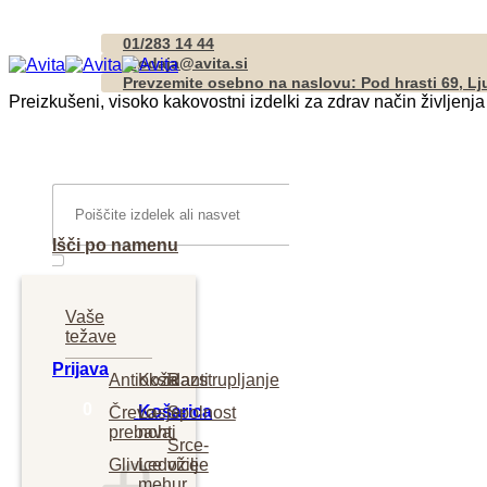
Skoči
01/283 14 44
na
prodaja@avita.si
vsebino
Prevzemite osebno na naslovu: Pod hrasti 69, Lj
Preizkušeni, visoko kakovostni izdelki za zdrav način življenja
Išči:
Išči po namenu
Vaše
težave
Prijava
Antioksidanti
Koža
Razstrupljanje
0
Košarica
Črevo-
Lasje-
Spolnost
prebava
nohti
Srce-
Glivice
Ledvice-
ožilje
mehur