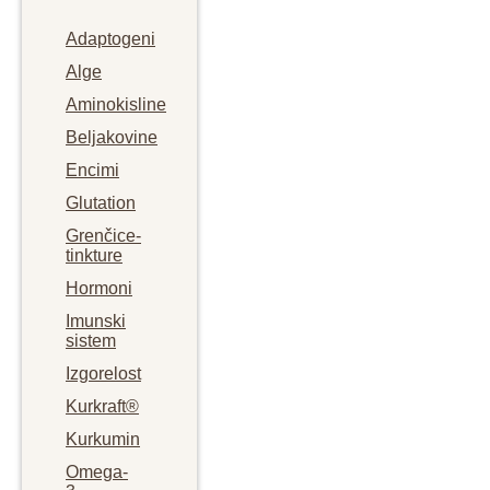
Adaptogeni
Alge
Aminokisline
Beljakovine
Encimi
Glutation
Grenčice-
tinkture
Hormoni
Imunski
sistem
Izgorelost
Kurkraft®
Kurkumin
Omega-