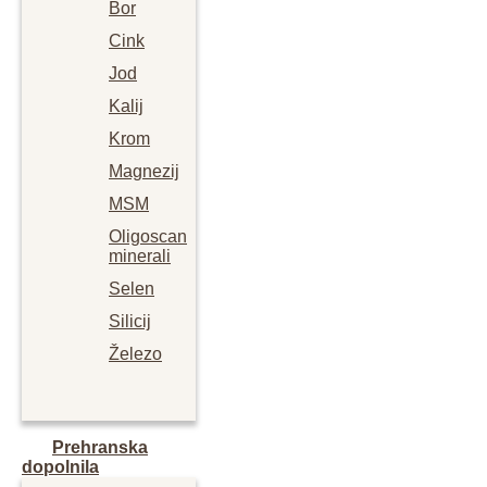
Bor
Cink
Jod
Kalij
Krom
Magnezij
MSM
Oligoscan
minerali
Selen
Silicij
Železo
Prehranska
dopolnila