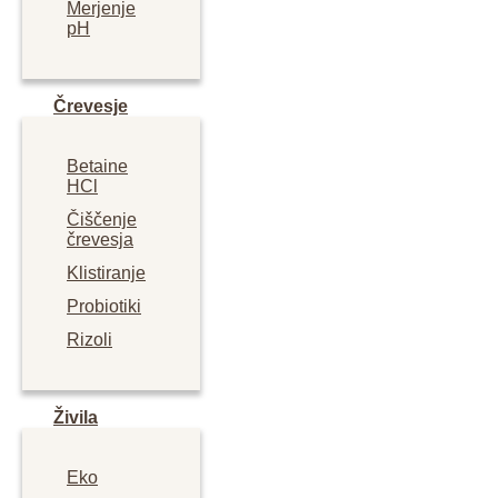
Merjenje
pH
Črevesje
Betaine
HCl
Čiščenje
črevesja
Klistiranje
Probiotiki
Rizoli
Živila
Eko