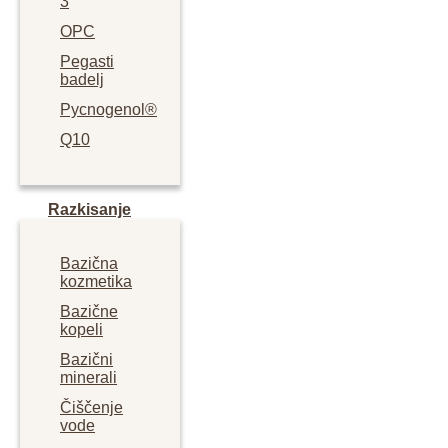
3
OPC
Pegasti
badelj
Pycnogenol®
Q10
Razkisanje
Bazična
kozmetika
Bazične
kopeli
Bazični
minerali
Čiščenje
vode