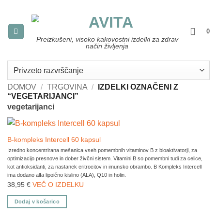
Skoči
na
vsebino
0
Preizkušeni, visoko kakovostni izdelki za zdrav
način življenja
DOMOV
/
TRGOVINA
/
IZDELKI OZNAČENI Z
“VEGETARIJANCI”
vegetarijanci
B-kompleks Intercell 60 kapsul
Izredno koncentrirana mešanica vseh pomembnih vitaminov B z bioaktivatorji, za
optimizacijo presnove in dober živčni sistem. Vitamini B so pomembni tudi za celice,
kot antioksidanti, za nastanek eritrocitov in imunsko obrambo. B Kompleks Intercell
ima dodano alfa lipoično kislino (ALA), Q10 in holin.
38,95
€
VEČ O IZDELKU
Dodaj v košarico