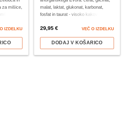
a za mišice,
malat, laktat, glukonat, karbonat,
em!
fosfat in taurat - visoko kakovostne
surovine iz nemške proizvodnje.
29,95
€
O IZDELKU
VEČ O IZDELKU
RICO
DODAJ V KOŠARICO