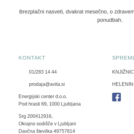
Brezplačni nasveti, dvakrat mesečno, o zdravem n
ponudbah.
KONTAKT
SPREML
01/283 14 44
KNJIŽNI
prodaja@avita.si
HELENIN
Energijski center d.o.o.
Pod hrasti 69, 1000 Ljubljana
Srg 200412916,
Okrajno sodišče v Ljubljani
Davčna številka 49757814