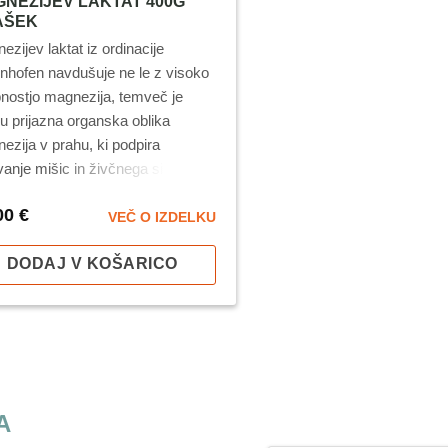
NEZIJEV LAKTAT 400G
AŠEK
ezijev laktat iz ordinacije
nhofen navdušuje ne le z visoko
nostjo magnezija, temveč
je
su prijazna organska oblika
ezija v prahu, ki podpira
vanje mišic in živčnega sistema
pomaga zmanjševati utrujenost in
00
€
panost.
VEČ O IZDELKU
DODAJ V KOŠARICO
A