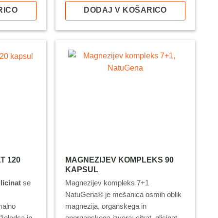
RICO
DODAJ V KOŠARICO
eštevajo.
17,06 €*
*popusti se ne seštevajo.
T 120
MAGNEZIJEV KOMPLEKS 90
KAPSUL
licinat
se
Magnezijev kompleks 7+1
NatuGena® je mešanica osmih oblik
imalno
magnezija, organskega in
 želodca in
anorganskega izvora: citrat, glicinat,