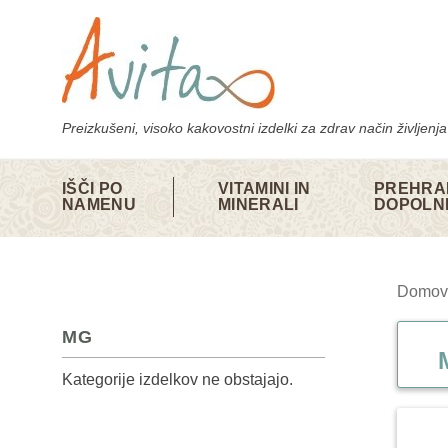
Skoči
na
vsebino
Preizkušeni, visoko kakovostni izdelki za zdrav način življenja
IŠČI PO
VITAMINI IN
PREHRA
NAMENU
MINERALI
DOPOLN
Domov
MG
Kategorije izdelkov ne obstajajo.