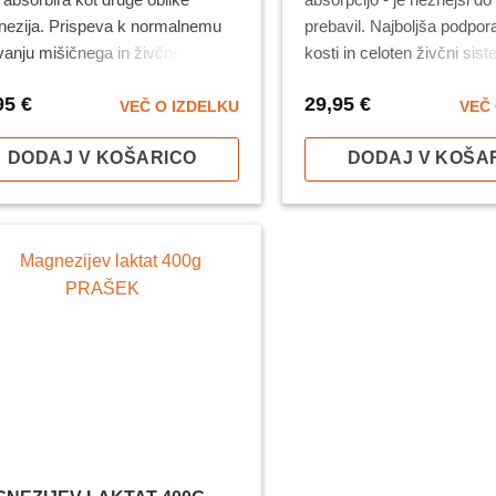
ezija. Prispeva k normalnemu
prebavil.
Najboljša podpor
vanju mišičnega in živčnega
kosti in celoten živčni sist
a, še posebno tistega v srcu in
95
€
29,95
€
ih žilah. Za zdrave in močne kosti
VEČ O IZDELKU
VEČ 
zobe.
Pri nakupu najmanj 3
DODAJ V KOŠARICO
DODAJ V KOŠA
lkov je cena za kos: 13,46 €*
usti se ne seštevajo.