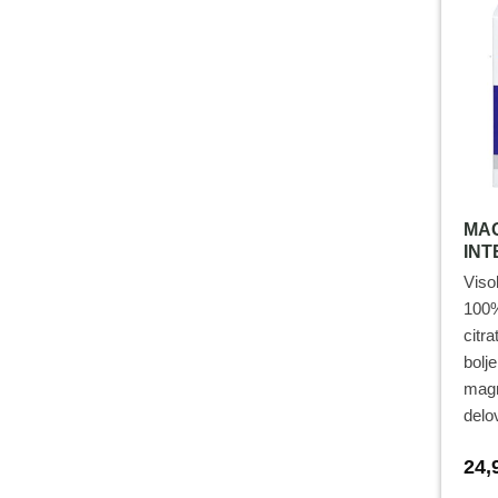
MAG
INT
Viso
100%
citra
bolj
magn
delo
tkiv
24,
krvn
ter 