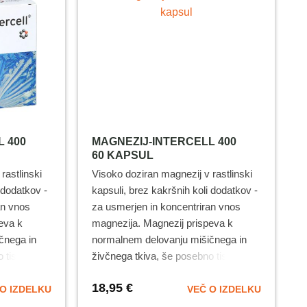
L 400
MAGNEZIJ-INTERCELL 400
60 KAPSUL
rastlinski
Visoko doziran magnezij v rastlinski
 dodatkov -
kapsuli, brez kakršnih koli dodatkov -
an vnos
za usmerjen in koncentriran vnos
eva k
magnezija. Magnezij prispeva k
čnega in
normalnem delovanju mišičnega in
 tistega v
živčnega tkiva, še posebno tistega v
rave in
srcu in krvnih žilah. Za zdrave in
18,95
€
 nakupu
močne kosti ter zobe.
Pri nakupu
O IZDELKU
VEČ O IZDELKU
na za kos:
najmanj 3 izdelkov je cena za kos: