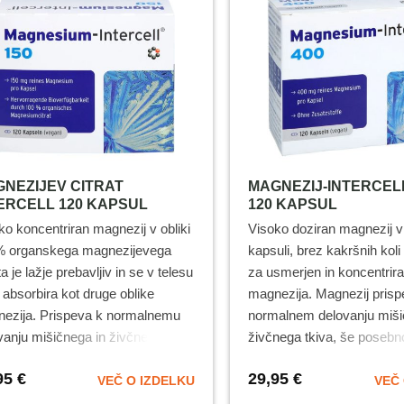
NEZIJEV CITRAT
MAGNEZIJ-INTERCEL
ERCELL 120 KAPSUL
120 KAPSUL
ko koncentriran magnezij v obliki
Visoko doziran magnezij v 
 organskega magnezijevega
kapsuli, brez kakršnih koli
ta je lažje prebavljiv in se v telesu
za usmerjen in koncentrir
e absorbira kot druge oblike
magnezija. Magnezij prisp
ezija. Prispeva k normalnemu
normalnem delovanju miši
vanju mišičnega in živčnega
živčnega tkiva, še posebno
a, še posebno tistega v srcu in
srcu in krvnih žilah. Za zd
95
€
29,95
€
ih žilah. Za zdrave in močne kosti
močne kosti ter zobe.
Pri
VEČ O IZDELKU
VEČ 
zobe.
Pri nakupu najmanj 3
najmanj 3 izdelkov je ce