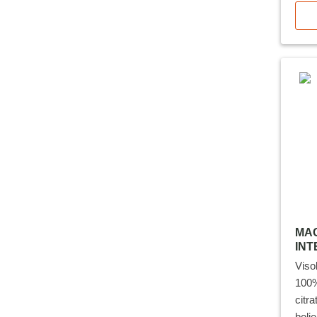
izde
*pop
MAG
INT
Viso
100%
citra
bolj