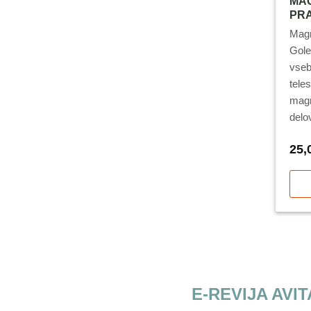
MAG
PR
Magn
Gole
vseb
tele
magn
delo
ter 
25,
izčr
E-REVIJA AVIT