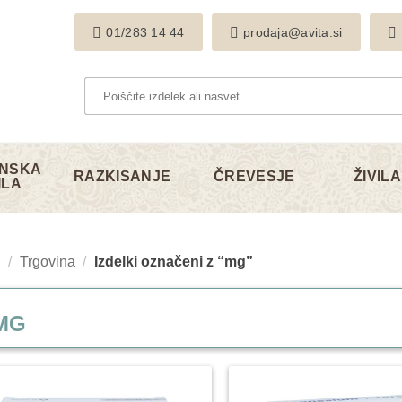
01/283 14 44
prodaja@avita.si
Išči:
NSKA
RAZKISANJE
ČREVESJE
ŽIVILA
ILA
/
Trgovina
/
Izdelki označeni z “mg”
MG