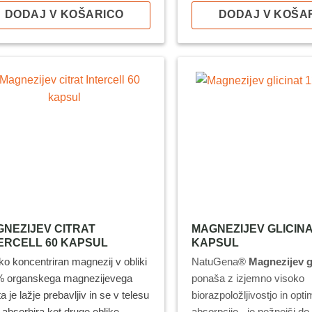
DODAJ V KOŠARICO
DODAJ V KOŠA
lkov je cena za kos: 22,46 €*
26,96 €*
*popusti se ne s
usti se ne seštevajo.
NEZIJEV CITRAT
MAGNEZIJEV GLICINA
ERCELL 60 KAPSUL
KAPSUL
ko koncentriran magnezij v obliki
NatuGena®
Magnezijev g
 organskega magnezijevega
ponaša z izjemno visoko
ta je lažje prebavljiv in se v telesu
biorazpoložljivostjo in opt
e absorbira kot druge oblike
absorpcijo - je nežnejši do