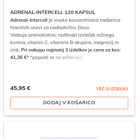
ADRENAL-INTERCELL 120 KAPSUL
Adrenal-Intercell
je visoko koncentrirana mešanica
hranilnih snovi za nadledvično žlezo.
Vsebuje aminokisline, rastlinski izvleček rožnega
korena, vitamin C, vitamine B-skupine, magnezij in
cink.
Pri nakupu najmanj 3 izdelkov je cena za kos:
41,36 €*
*popusti se ne seštevajo.
45,95
€
VEČ O IZDELKU
DODAJ V KOŠARICO