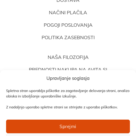
DOSTAVA
NAČINI PLAČILA
POGOJI POSLOVANJA
POLITIKA ZASEBNOSTI
NAŠA FILOZOFIJA
PREDNOSTI NAKUPA NA AVITA.SI
Upravljanje soglasja
MNENJA STRANK
Spletna stran uporablja piškotke za zagotavljanje delovanja strani, analizo
MNENJA TERAPEVTOV
obiska in izboljšanje uporabniške izkušnje.
Z nadaljnjo uporabo spletne strani se strinjate z uporabo piškotkov.
MOŽNOSTI PLAČILA
Sprejmi
Po povzetju