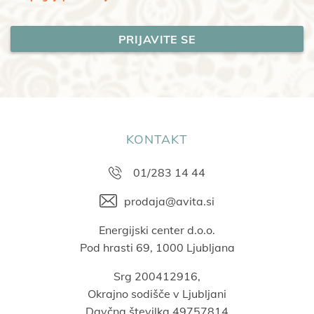
KONTAKT
01/283 14 44
prodaja@avita.si
Energijski center d.o.o.
Pod hrasti 69, 1000 Ljubljana
Srg 200412916,
Okrajno sodišče v Ljubljani
Davčna številka 49757814