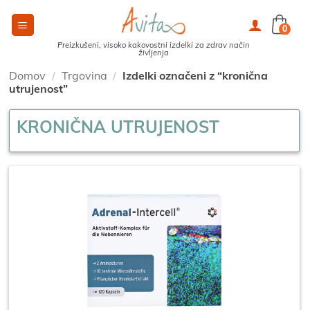
Skoči
na
0
vsebino
Preizkušeni, visoko kakovostni izdelki za zdrav način
življenja
Domov
/
Trgovina
/
Izdelki označeni z “kronična
utrujenost”
KRONIČNA UTRUJENOST