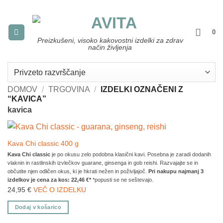
Skoči
na
vsebino
0
Preizkušeni, visoko kakovostni izdelki za zdrav
način življenja
DOMOV
/
TRGOVINA
/
IZDELKI OZNAČENI Z
“KAVICA”
kavica
Kava Chi classic 400 g
Kava Chi classic
je po okusu zelo podobna klasični kavi. Posebna je zaradi dodanih
vlaknin in rastlinskih izvlečkov guarane, ginsenga in gob reishi. Razvajajte se in
občutite njen odličen okus, ki je hkrati nežen in poživljajoč.
Pri nakupu najmanj 3
izdelkov je cena za kos: 22,46 €*
*popusti se ne seštevajo.
24,95
€
VEČ O IZDELKU
Dodaj v košarico