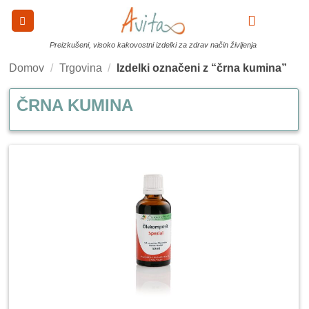
Skoči
na
0
vsebino
Preizkušeni, visoko kakovostni izdelki za zdrav način življenja
Domov
/
Trgovina
/
Izdelki označeni z “črna kumina”
ČRNA KUMINA