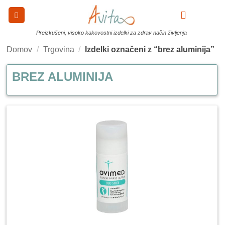
Skoči
na
0
vsebino
Preizkušeni, visoko kakovostni izdelki za zdrav način življenja
Domov
/
Trgovina
/
Izdelki označeni z “brez aluminija”
BREZ ALUMINIJA