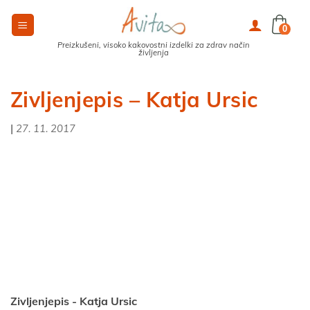
Skoči
na
0
vsebino
Preizkušeni, visoko kakovostni izdelki za zdrav način
življenja
Zivljenjepis – Katja Ursic
|
27. 11. 2017
Zivljenjepis - Katja Ursic