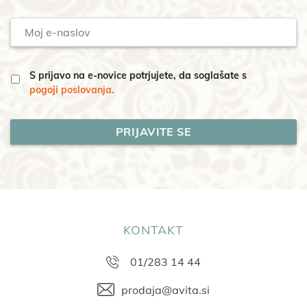
Moj
e-
naslov
S prijavo na e-novice potrjujete, da soglašate s
pogoji poslovanja.
KONTAKT
01/283 14 44
prodaja@avita.si