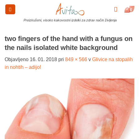
Skoči
na
vsebino
Preizkušeni, visoko kakovostni izdelki za zdrav način življenja
two fingers of the hand with a fungus on
the nails isolated white background
Objavljeno
16. 01. 2018
pri
849 × 566
v
Glivice na stopalih
in nohtih – adijo!