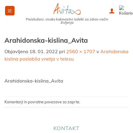
Skoči
na
vsebino
Preizkušeni, visoko kakovostni izdelki za zdrav način
življenja
Arahidonska-kislina_Avita
Objavljeno
18. 01. 2022
pri
2560 × 1707
v
Arahidonska
kislina poslabša vnetja v telesu
Arahidonska-kislina_Avita
Komentarji in povratne povezave so zaprte.
KONTAKT