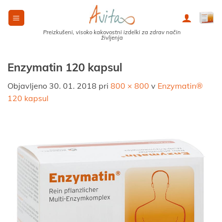
Skoči
na
vsebino
Preizkušeni, visoko kakovostni izdelki za zdrav način
življenja
Enzymatin 120 kapsul
Objavljeno
30. 01. 2018
pri
800 × 800
v
Enzymatin®
120 kapsul